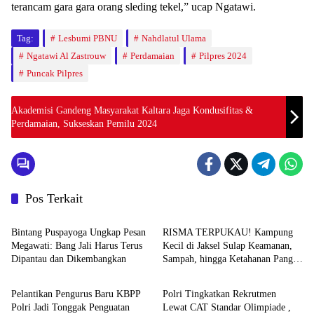
terancam gara gara orang sleding tekel,” ucap Ngatawi.
Tag:
Lesbumi PBNU
Nahdlatul Ulama
Ngatawi Al Zastrouw
Perdamaian
Pilpres 2024
Puncak Pilpres
Akademisi Gandeng Masyarakat Kaltara Jaga Kondusifitas &
Perdamaian, Sukseskan Pemilu 2024
Pos Terkait
News
News
Bintang Puspayoga Ungkap Pesan
RISMA TERPUKAU! Kampung
Megawati: Bang Jali Harus Terus
Kecil di Jaksel Sulap Keamanan,
Dipantau dan Dikembangkan
Sampah, hingga Ketahanan Pangan
News
News
Jadi Satu Sistem
Pelantikan Pengurus Baru KBPP
Polri Tingkatkan Rekrutmen
Polri Jadi Tonggak Penguatan
Lewat CAT Standar Olimpiade ,