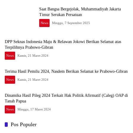
Saat Bangsa Bergejolak, Muhammadiyah Jakarta
Timur Serukan Persatuan
News
Minggu, 7 September 2025
DPP Seknas Indonesia Maju & Relawan Jokowi Berikan Selamat atas
Terpilihnya Prabowo-Gibran
News
Kamis, 21 Maret 2024
Terima Hasil Pemilu 2024, Nasdem Berikan Selamat ke Prabowo-Gibran
News
Kamis, 21 Maret 2024
Dinamika Hasil Pileg 2024 Terkait Hak Politik Afirmatif (Caleg) OAP di
Tanah Papua
News
Minggu, 17 Maret 2024
Pos Populer
Waspada Karhutla dan Kemarau Panjang, Permana
1
Irmansyah Tekankan Mitigasi Berbasis Komunitas