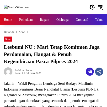
Langsung
ke
konten
Home
Polhukam
Ragam
Olahraga
Otomatif
Tekno
Beranda
News
News
Lesbumi NU : Mari Tetap Komitmen Jaga
Perdamaian, Hangat & Penuh
Kegembiraan Pasca Pilpres 2024
Redaktur Senior
Rabu, 14 Februari 2024
Jakarta – Wakil Pengurus Lembaga Seni Budaya Muslimin
Indonesia Pengurus Besar Nahdlatul Ulama (Lesbumi PBNU),
Ngatawi Al Zastrouw, mengatakan Pilpres 2024 menyajikan
pemandangan demokrasi yang semarak dan penuh semangat di
seluruh penjuru negeri, mirip dengan suasana lapangan bola yang