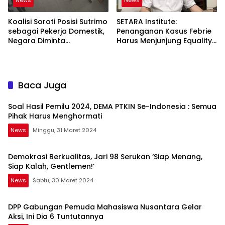
News
News
Koalisi Soroti Posisi Sutrimo
SETARA Institute:
sebagai Pekerja Domestik,
Penanganan Kasus Febrie
Negara Diminta
Harus Menjunjung Equality
Bertanggung Jawab
Before the Law
Baca Juga
Soal Hasil Pemilu 2024, DEMA PTKIN Se-Indonesia : Semua
Pihak Harus Menghormati
News
Minggu, 31 Maret 2024
Demokrasi Berkualitas, Jari 98 Serukan ‘Siap Menang,
Siap Kalah, Gentlemen!’
News
Sabtu, 30 Maret 2024
DPP Gabungan Pemuda Mahasiswa Nusantara Gelar
Aksi, Ini Dia 6 Tuntutannya