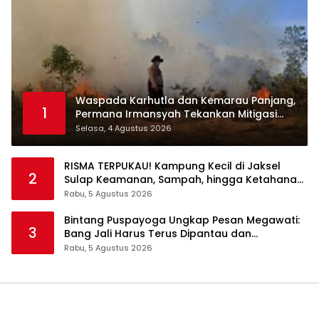
Waspada Karhutla dan Kemarau Panjang,
1
Permana Irmansyah Tekankan Mitigasi
Berbasis Komunitas
Selasa, 4 Agustus 2026
RISMA TERPUKAU! Kampung Kecil di Jaksel
2
Sulap Keamanan, Sampah, hingga Ketahanan
Pangan Jadi Satu Sistem
Rabu, 5 Agustus 2026
Bintang Puspayoga Ungkap Pesan Megawati:
3
Bang Jali Harus Terus Dipantau dan
Dikembangkan
Rabu, 5 Agustus 2026