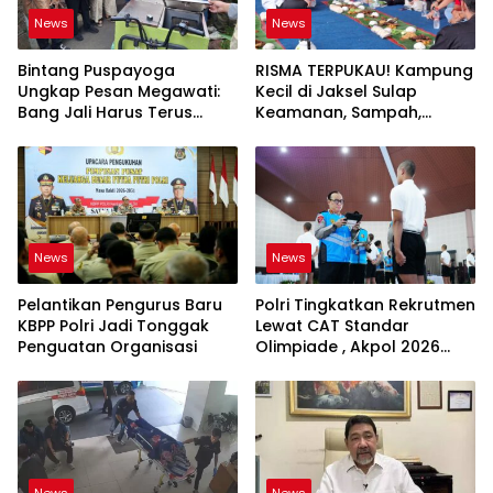
News
News
Bintang Puspayoga
RISMA TERPUKAU! Kampung
Ungkap Pesan Megawati:
Kecil di Jaksel Sulap
Bang Jali Harus Terus
Keamanan, Sampah,
Dipantau dan
hingga Ketahanan Pangan
Dikembangkan
Jadi Satu Sistem
News
News
Pelantikan Pengurus Baru
Polri Tingkatkan Rekrutmen
KBPP Polri Jadi Tonggak
Lewat CAT Standar
Penguatan Organisasi
Olimpiade , Akpol 2026
Jadi Bukti