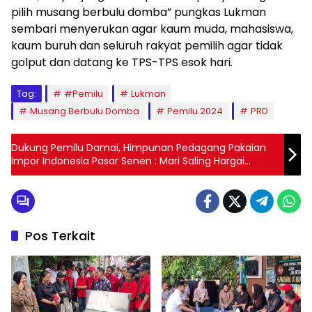
pilih musang berbulu domba” pungkas Lukman
sembari menyerukan agar kaum muda, mahasiswa,
kaum buruh dan seluruh rakyat pemilih agar tidak
golput dan datang ke TPS-TPS esok hari.
Tag:
#Pemilu
Lukman
Musang Berbulu Domba
Pemilu 2024
PRD
Dukung Pemilu Damai, Himpunan Pedagang Pakaian
Impor Indonesia Pasar Senen : Mari Saling Hargai
Perbedaan Pilihan
Pos Terkait