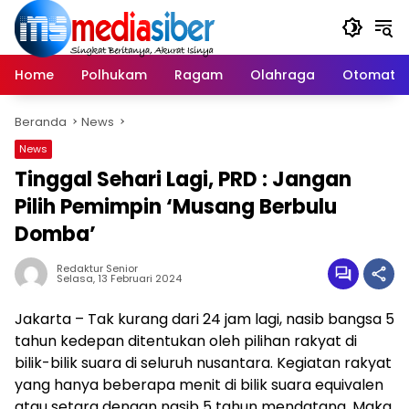
Langsung
ke
konten
Home
Polhukam
Ragam
Olahraga
Otomatif
Beranda
News
News
Tinggal Sehari Lagi, PRD : Jangan
Pilih Pemimpin ‘Musang Berbulu
Domba’
Redaktur Senior
Selasa, 13 Februari 2024
Jakarta – Tak kurang dari 24 jam lagi, nasib bangsa 5
tahun kedepan ditentukan oleh pilihan rakyat di
bilik-bilik suara di seluruh nusantara. Kegiatan rakyat
yang hanya beberapa menit di bilik suara equivalen
atau setara dengan nasib 5 tahun mendatang. Maka