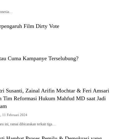
ndonesia…
rpengaruh Film Dirty Vote
 atau Cuma Kampanye Terselubung?
tri Susanti, Zainal Arifin Mochtar & Feri Amsari
m Tim Reformasi Hukum Mahfud MD saat Jadi
kam
, 11 Februari 2024
ini, ramai dibicarakan terkait tiga…
asti Hambat Proses Pemilu & Demokrasi yang