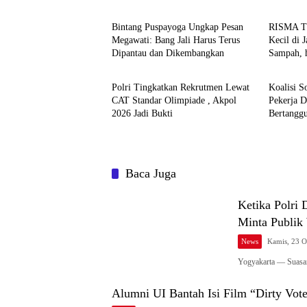
Bintang Puspayoga Ungkap Pesan
RISMA 
Megawati: Bang Jali Harus Terus
Kecil di 
Dipantau dan Dikembangkan
Sampah, 
News
News
Jadi Satu
Polri Tingkatkan Rekrutmen Lewat
Koalisi S
CAT Standar Olimpiade , Akpol
Pekerja 
2026 Jadi Bukti
Bertangg
Baca Juga
Ketika Polri 
Minta Publik
News
Kamis, 23 O
Yogyakarta — Suasan
Alumni UI Bantah Isi Film “Dirty Vote