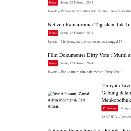
News
Senin, 12 Februari 2024
Jakarta – Perwakilan Kesatuan Aksi Alumni Universitas I
Netizen Ramai-ramai Tegaskan Tak Te
News
Senin, 12 Februari 2024
Jakarta – Menjelang hari pencoblosan pada tanggal 14…
Film Dokumenter Dirty Vote : Murni
News
Senin, 12 Februari 2024
Jakarta – Baru-baru ini film dokumenter “Dirty Vote”…
Ternyata Bivi
Gabung dala
Menkopolhu
Polhukam
Minggu
JAKARTA – Baru-baru 
Antonius Benny Susetyo : Politik Din