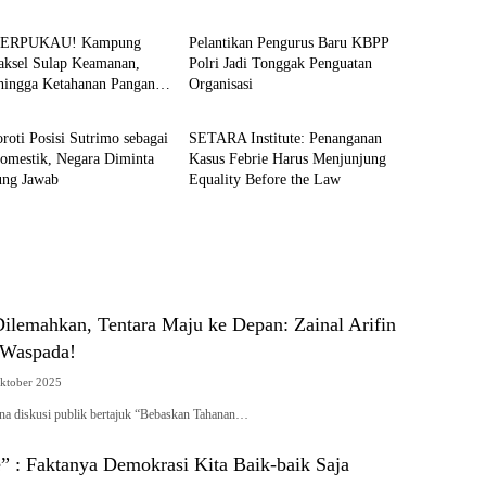
TERPUKAU! Kampung
Pelantikan Pengurus Baru KBPP
Jaksel Sulap Keamanan,
Polri Jadi Tonggak Penguatan
hingga Ketahanan Pangan
Organisasi
News
 Sistem
oroti Posisi Sutrimo sebagai
SETARA Institute: Penanganan
Domestik, Negara Diminta
Kasus Febrie Harus Menjunjung
ung Jawab
Equality Before the Law
Dilemahkan, Tentara Maju ke Depan: Zainal Arifin
 Waspada!
ktober 2025
a diskusi publik bertajuk “Bebaskan Tahanan…
” : Faktanya Demokrasi Kita Baik-baik Saja