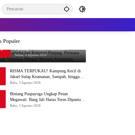
s Populer
Waspada Karhutla dan Kemarau
1
Panjang, Permana Irmansyah
Tekankan Mitigasi Berbasis Komunitas
Selasa, 4 Agustus 2026
RISMA TERPUKAU! Kampung Kecil di
Jaksel Sulap Keamanan, Sampah, hingga
Ketahanan Pangan Jadi Satu Sistem
Rabu, 5 Agustus 2026
Bintang Puspayoga Ungkap Pesan
Megawati: Bang Jali Harus Terus Dipantau
dan Dikembangkan
Rabu, 5 Agustus 2026