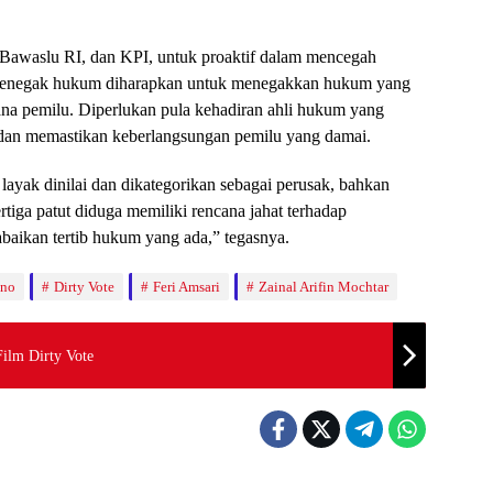
, Bawaslu RI, dan KPI, untuk proaktif dalam mencegah
t penegak hukum diharapkan untuk menegakkan hukum yang
ana pemilu. Diperlukan pula kehadiran ahli hukum yang
dan memastikan keberlangsungan pemilu yang damai.
yak dinilai dan dikategorikan sebagai perusak, bahkan
tiga patut diduga memiliki rencana jahat terhadap
aikan tertib hukum yang ada,” tegasnya.
ono
Dirty Vote
Feri Amsari
Zainal Arifin Mochtar
ilm Dirty Vote
News