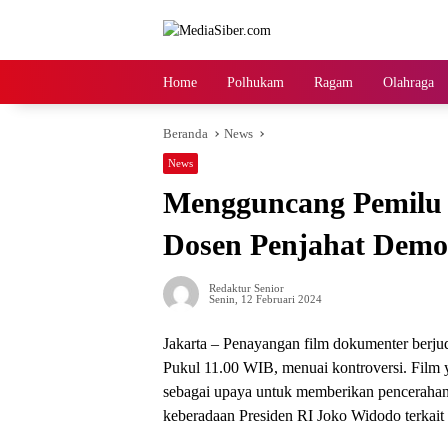
Langsung
ke
konten
Home
Polhukam
Ragam
Olahraga
Beranda
News
News
Mengguncang Pemilu 20
Dosen Penjahat Demo
Redaktur Senior
Senin, 12 Februari 2024
Jakarta – Penayangan film dokumenter berjud
Pukul 11.00 WIB, menuai kontroversi. Film y
sebagai upaya untuk memberikan pencerahan
keberadaan Presiden RI Joko Widodo terkait 