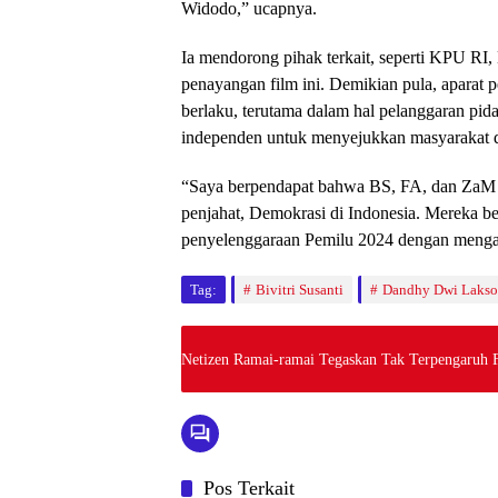
Widodo,” ucapnya.
Ia mendorong pihak terkait, seperti KPU RI
penayangan film ini. Demikian pula, apara
berlaku, terutama dalam hal pelanggaran pid
independen untuk menyejukkan masyarakat 
“Saya berpendapat bahwa BS, FA, dan ZaM la
penjahat, Demokrasi di Indonesia. Mereka ber
penyelenggaraan Pemilu 2024 dengan mengab
Tag:
Bivitri Susanti
Dandhy Dwi Laks
Netizen Ramai-ramai Tegaskan Tak Terpengaruh F
Pos Terkait
News
News