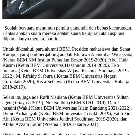
“Seolah bersuara menuntun pemilu yang adil dan bebas kecurangan.
Lantas apakah suara mereka adalah suara kejujuran atau aspirasi
titipan,” tanya mereka, hari ini.
Untuk diketahui, para alumni BEM, Presiden mahasiswa dan Senat
Kampus yang ikut bergabung adalah Bhirawa Ananditya Wicaksana
(Ketua BEM KM Institut Pertanian Bogor 2019-2020), Abd. Fatir
Kasim (Ketua BEM-Universitas Hasanudin 2019-2020), Eko
pratama (Ketua BEM Universitas Wijaya Kusuma Surabaya 2019-
2022), M. Rifaldy S. ibura ( Ketua BEM Universitas Negeri
Gorontalo 2020), Reza Setiawan (Ketua BEM Universitas Raharja
2018-2019).
Selain itu, juga ada Rafli Maulana (Ketua BEM Universitas Sultan
ageng tirtayasa 2019), Nur Solihin (BEM STHI 2019), Darul
husaini (Wakil Ketua BEM Universitas Islam Bandung 2021-2022),
Dinno Ardiansyah (Ketua BEM univesitas Trisakti 2019), Fatih Fida
Ain (Ketua BEM Universitas Jendral Soedirman 2019-2020), dan
Abdul Azzam Lathif (Presma LIPIA Jakarta 2021).
Disisi lain, lanjut mereka, gerakan para akademisi nampak terbelah.