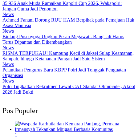
35.936 Anak Muda Ramaikan Kapolri Cup 2026, Wakapolri:
Jangan Cuma Jadi Penonton
News
Achmad Fanani Dorong RUU HAM Berpihak pada Pemajuan Hak
Asasi Manusia
News
Bintang Puspayoga Ungkap Pesan Megawati: Bang Jali Harus
Terus Dipantau dan Dikembangkan
News
RISMA TERPUKAU! Kampung Kecil di Jaksel Sulap Keamanan,
Sampah, hingga Ketahanan Pangan Jadi Satu Sistem
News
Pelantikan Pengurus Baru KBPP Polri Jadi Tonggak Penguatan
Organisasi
News
Polri Tingkatkan Rekrutmen Lewat CAT Standar Olimpiade , Akpol
2026 Jadi Bukti
Pos Populer
1