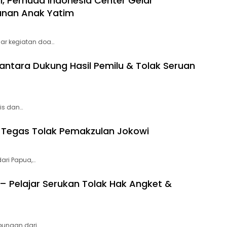
, Pemuda Indonesia Center Gelar
unan Anak Yatim
ar kegiatan doa…
ntara Dukung Hasil Pemilu & Tolak Seruan
is dan…
 Tegas Tolak Pemakzulan Jokowi
dari Papua,…
– Pelajar Serukan Tolak Hak Angket &
bungan dari…