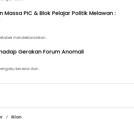
 Massa PIC & Blok Pelajar Politik Melawan :
!
detabek mendeklarasikan…
rhadap Gerakan Forum Anomali
 mengaku kecewa dan…
er
Iklan