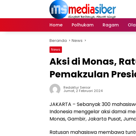
Langsung
ke
konten
Home
Polhukam
Ragam
Ola
Beranda
News
News
Aksi di Monas, R
Pemakzulan Presi
Redaktur Senior
Jumat, 2 Februari 2024
JAKARTA – Sebanyak 300 mahasiswa 
Indonesia menggelar aksi damai me
Monas, Gambir, Jakarta Pusat, Jumat
Ratusan mahasiswa membawa tuntut