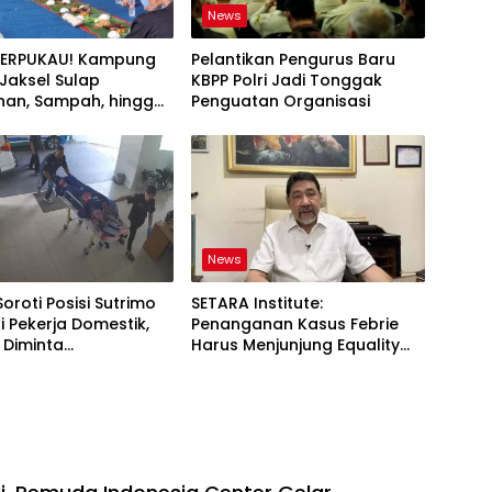
News
TERPUKAU! Kampung
Pelantikan Pengurus Baru
i Jaksel Sulap
KBPP Polri Jadi Tonggak
an, Sampah, hingga
Penguatan Organisasi
nan Pangan Jadi Satu
News
Soroti Posisi Sutrimo
SETARA Institute:
 Pekerja Domestik,
Penanganan Kasus Febrie
 Diminta
Harus Menjunjung Equality
ggung Jawab
Before the Law