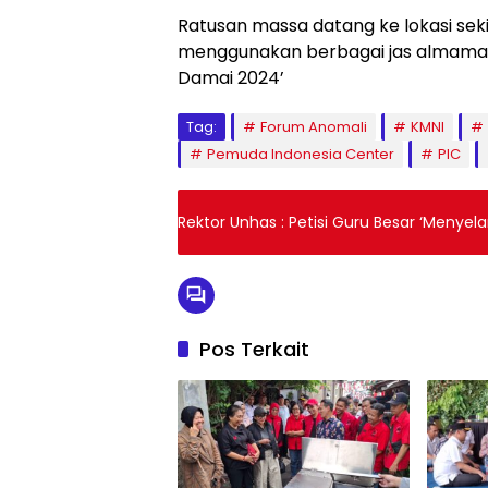
Ratusan massa datang ke lokasi seki
menggunakan berbagai jas almamat
Damai 2024’
Tag:
Forum Anomali
KMNI
Pemuda Indonesia Center
PIC
Rektor Unhas : Petisi Guru Besar ‘Menye
Pos Terkait