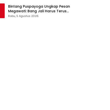
Pangan Jadi Satu Sistem
Bintang Puspayoga Ungkap Pesan
Megawati: Bang Jali Harus Terus
Dipantau dan Dikembangkan
Rabu, 5 Agustus 2026