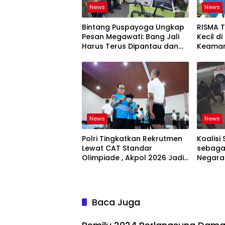
News
News
Bintang Puspayoga Ungkap
RISMA 
Pesan Megawati: Bang Jali
Kecil d
Harus Terus Dipantau dan
Keaman
Dikembangkan
Ketaha
Sistem
News
News
Polri Tingkatkan Rekrutmen
Koalisi 
Lewat CAT Standar
sebagai
Olimpiade , Akpol 2026 Jadi
Negara
Bukti
Bertan
Baca Juga