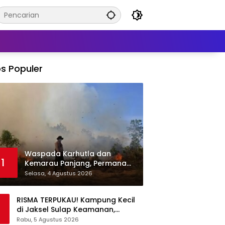
s Populer
Waspada Karhutla dan
1
Kemarau Panjang, Permana
Irmansyah Tekankan Mitigasi
Selasa, 4 Agustus 2026
Berbasis Komunitas
RISMA TERPUKAU! Kampung Kecil
di Jaksel Sulap Keamanan,
Sampah, hingga Ketahanan
Rabu, 5 Agustus 2026