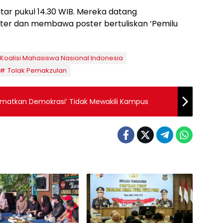
tar pukul 14.30 WIB. Mereka datang
er dan membawa poster bertuliskan ‘Pemilu
Koalisi Mahasiswa Nasional Indonesia
Tolak Pemakzulan
lamatkan Demokrasi’ Tidak Mewakili Kampus