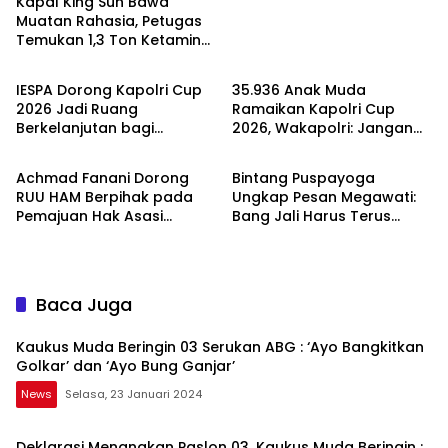
Kapal King Sun Bawa
Muatan Rahasia, Petugas
Temukan 1,3 Ton Ketamine
News
News
di Natuna
IESPA Dorong Kapolri Cup
35.936 Anak Muda
2026 Jadi Ruang
Ramaikan Kapolri Cup
Berkelanjutan bagi
2026, Wakapolri: Jangan
News
News
Generasi Muda E-Sports
Cuma Jadi Penonton
Achmad Fanani Dorong
Bintang Puspayoga
RUU HAM Berpihak pada
Ungkap Pesan Megawati:
Pemajuan Hak Asasi
Bang Jali Harus Terus
Manusia
Dipantau dan
Dikembangkan
Baca Juga
Kaukus Muda Beringin 03 Serukan ABG : ‘Ayo Bangkitkan
Golkar’ dan ‘Ayo Bung Ganjar’
News
Selasa, 23 Januari 2024
Deklarasi Menangkan Paslon 03, Kaukus Muda Beringin :