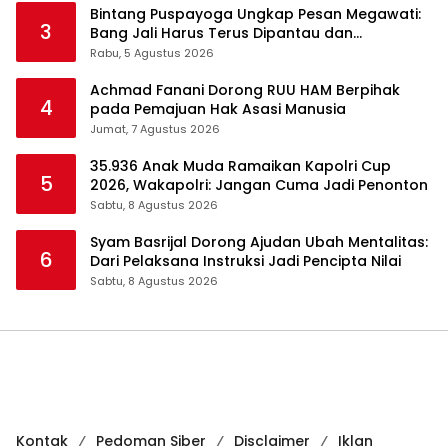
Bintang Puspayoga Ungkap Pesan Megawati:
3
Bang Jali Harus Terus Dipantau dan
Dikembangkan
Rabu, 5 Agustus 2026
Achmad Fanani Dorong RUU HAM Berpihak
4
pada Pemajuan Hak Asasi Manusia
Jumat, 7 Agustus 2026
35.936 Anak Muda Ramaikan Kapolri Cup
5
2026, Wakapolri: Jangan Cuma Jadi Penonton
Sabtu, 8 Agustus 2026
Syam Basrijal Dorong Ajudan Ubah Mentalitas:
6
Dari Pelaksana Instruksi Jadi Pencipta Nilai
Sabtu, 8 Agustus 2026
Kontak
Pedoman Siber
Disclaimer
Iklan