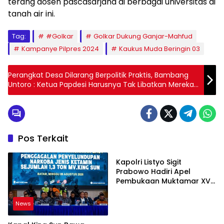
terang dosen pascasarjana di berbagai universitas di
tanah air ini.
Tag:
#Golkar
Golkar Dukung Ganjar-Mahfud
Kampanye Pilpres 2024
Kaukus Muda Beringin 03
Perangkat Desa Dilarang Berpolitik Praktis, Bambang
Untoro : Ketua Papdesi Harusnya Tak Libatkan Mereka
untuk Kampanye
Pos Terkait
News
Kapolri Listyo Sigit
Prabowo Hadiri Apel
Pembukaan Muktamar XVI
Tapak Suci Putera
Muhammadiyah
News