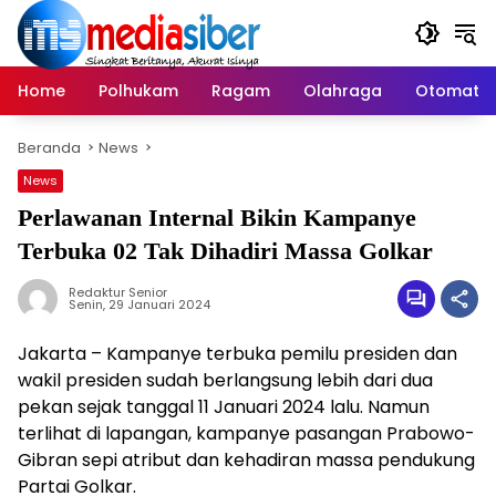
Langsung
ke
konten
Home
Polhukam
Ragam
Olahraga
Otomatif
Beranda
News
News
Perlawanan Internal Bikin Kampanye
Terbuka 02 Tak Dihadiri Massa Golkar
Redaktur Senior
Senin, 29 Januari 2024
Jakarta – Kampanye terbuka pemilu presiden dan
wakil presiden sudah berlangsung lebih dari dua
pekan sejak tanggal 11 Januari 2024 lalu. Namun
terlihat di lapangan, kampanye pasangan Prabowo-
Gibran sepi atribut dan kehadiran massa pendukung
Partai Golkar.