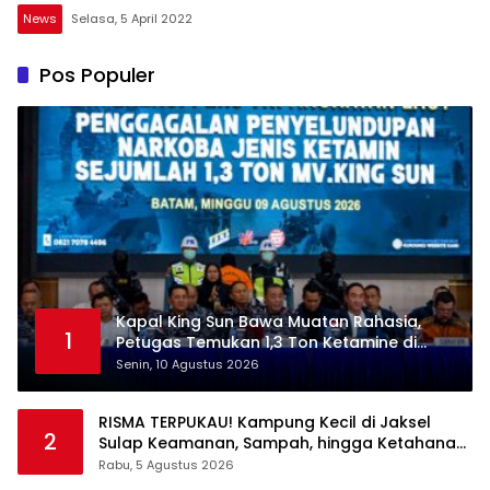
News
Selasa, 5 April 2022
Pos Populer
Kapal King Sun Bawa Muatan Rahasia,
1
Petugas Temukan 1,3 Ton Ketamine di
Natuna
Senin, 10 Agustus 2026
RISMA TERPUKAU! Kampung Kecil di Jaksel
2
Sulap Keamanan, Sampah, hingga Ketahanan
Pangan Jadi Satu Sistem
Rabu, 5 Agustus 2026