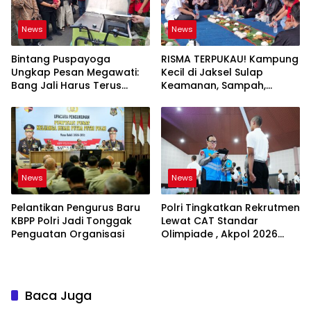
News
News
Bintang Puspayoga
RISMA TERPUKAU! Kampung
Ungkap Pesan Megawati:
Kecil di Jaksel Sulap
Bang Jali Harus Terus
Keamanan, Sampah,
Dipantau dan
hingga Ketahanan Pangan
Dikembangkan
Jadi Satu Sistem
News
News
Pelantikan Pengurus Baru
Polri Tingkatkan Rekrutmen
KBPP Polri Jadi Tonggak
Lewat CAT Standar
Penguatan Organisasi
Olimpiade , Akpol 2026
Jadi Bukti
Baca Juga