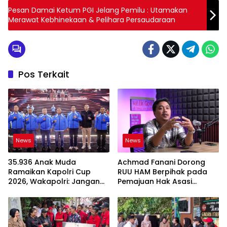
Pesan Damai Ketum PGI Jelang Pemilu : Utamakan
Merawat Kebhinekaan & Pelihara Persaudaraan
Pos Terkait
News
News
35.936 Anak Muda
Achmad Fanani Dorong
Ramaikan Kapolri Cup
RUU HAM Berpihak pada
2026, Wakapolri: Jangan
Pemajuan Hak Asasi
Cuma Jadi Penonton
Manusia