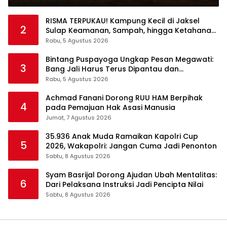
RISMA TERPUKAU! Kampung Kecil di Jaksel
2
Sulap Keamanan, Sampah, hingga Ketahanan
Pangan Jadi Satu Sistem
Rabu, 5 Agustus 2026
Bintang Puspayoga Ungkap Pesan Megawati:
3
Bang Jali Harus Terus Dipantau dan
Dikembangkan
Rabu, 5 Agustus 2026
Achmad Fanani Dorong RUU HAM Berpihak
4
pada Pemajuan Hak Asasi Manusia
Jumat, 7 Agustus 2026
35.936 Anak Muda Ramaikan Kapolri Cup
5
2026, Wakapolri: Jangan Cuma Jadi Penonton
Sabtu, 8 Agustus 2026
Syam Basrijal Dorong Ajudan Ubah Mentalitas:
6
Dari Pelaksana Instruksi Jadi Pencipta Nilai
Sabtu, 8 Agustus 2026