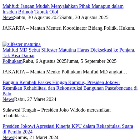
Mahfud: Jangan Mudah Menyalahkan Pihak Manapun dalam
Insiden Brimob Tabrak Ojol
News
Sabtu, 30 Agustus 2025
Sabtu, 30 Agustus 2025
JAKARTA – Mantan Menteri Koordinator Bidang Politik, Hukum,
…
Mahfud MD Sebut Silfester Matutina Harus Dieksekusi ke Penjara,
Tak Bisa Damai
Polhukam
Rabu, 6 Agustus 2025
Jumat, 5 September 2025
JAKARTA – Mantan Menko Polhukam Mahfud MD angkat…
Bangun Kembali Faskes Hingga Kampus, Presiden Jokowi
Resmikan Rehabilitasi dan Rekonstruksi Bangunan Pascabencana di
Palu
News
Rabu, 27 Maret 2024
Sulawesi Tengah – Presiden Joko Widodo meresmikan
rehabilitasi…
Presiden Jokowi Apresiasi Kinerja KPU dalam Rekapitulasi Suara
di Pemilu 2024
News
Kamis, 21 Maret 2024