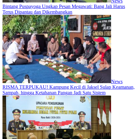
News
Bintang Puspayoga Ungkap Pesan Megawati: Bang Jali Harus
Terus Dipantau dan Dikembangkan
News
RISMA TERPUKAU! Kampung Kecil di Jaksel Sulap Keamanan,
Sampah, hingga Ketahanan Pangan Jadi Satu Sistem