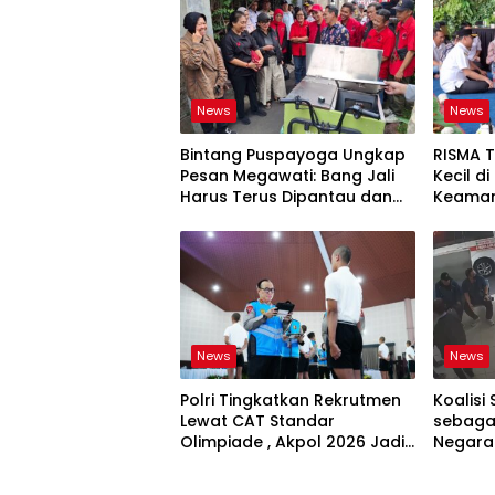
News
News
Bintang Puspayoga Ungkap
RISMA 
Pesan Megawati: Bang Jali
Kecil d
Harus Terus Dipantau dan
Keaman
Dikembangkan
Ketaha
Sistem
News
News
Polri Tingkatkan Rekrutmen
Koalisi 
Lewat CAT Standar
sebagai
Olimpiade , Akpol 2026 Jadi
Negara
Bukti
Bertan