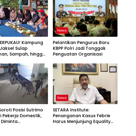
News
TERPUKAU! Kampung
Pelantikan Pengurus Baru
i Jaksel Sulap
KBPP Polri Jadi Tonggak
an, Sampah, hingga
Penguatan Organisasi
nan Pangan Jadi Satu
News
Soroti Posisi Sutrimo
SETARA Institute:
 Pekerja Domestik,
Penanganan Kasus Febrie
 Diminta
Harus Menjunjung Equality
ggung Jawab
Before the Law