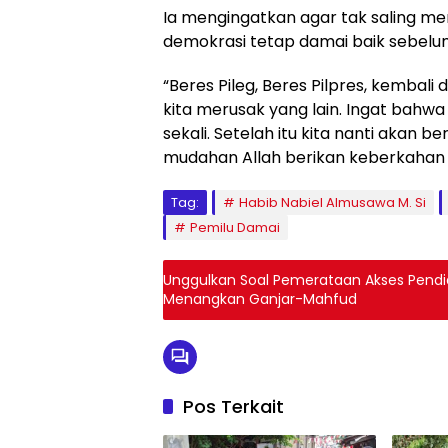
Ia mengingatkan agar tak saling me
demokrasi tetap damai baik sebelu
“Beres Pileg, Beres Pilpres, kembali
kita merusak yang lain. Ingat bahwa
sekali. Setelah itu kita nanti akan 
mudahan Allah berikan keberkahan 
Tag:
Habib Nabiel Almusawa M. Si
Pemilu Damai
Unggulkan Soal Pemerataan Akses Pend
Menangkan Ganjar-Mahfud
Pos Terkait