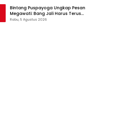
Pangan Jadi Satu Sistem
Bintang Puspayoga Ungkap Pesan
Megawati: Bang Jali Harus Terus
Dipantau dan Dikembangkan
Rabu, 5 Agustus 2026