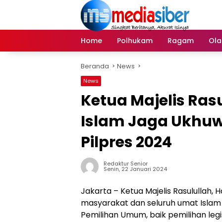
Langsung
ke
konten
Home
Polhukam
Ragam
Ola
Beranda
News
News
Ketua Majelis Ra
Islam Jaga Ukhu
Pilpres 2024
Redaktur Senior
Senin, 22 Januari 2024
Jakarta – Ketua Majelis Rasulullah,
masyarakat dan seluruh umat Islam
Pemilihan Umum, baik pemilihan legis