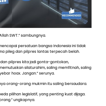
ri Allah SWT.” sambungnya.
ncapai persatuan bangsa Indonesia ini tidak
a pileg dan pilpres lantas terpecah belah.
an pilpres kita jadi gonta-gontokan,
emutuskan silaturahim, saling memfitnah, saling
yebar hoax. Jangan.” serunya.
a orang-orang mukmin itu saling bersaudara.
eda pilihan legislatif, yang penting kuat dijaga.
orang.” ungkapnya.