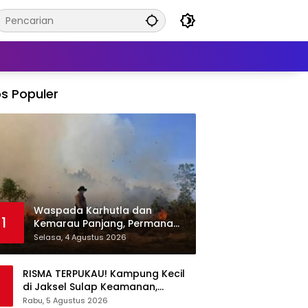
s Populer
Waspada Karhutla dan
1
Kemarau Panjang, Permana
Irmansyah Tekankan Mitigasi
Selasa, 4 Agustus 2026
Berbasis Komunitas
RISMA TERPUKAU! Kampung Kecil
di Jaksel Sulap Keamanan,
Sampah, hingga Ketahanan
Rabu, 5 Agustus 2026