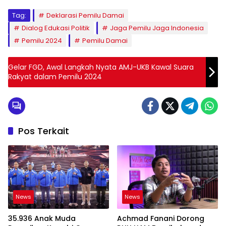
Tag:
Deklarasi Pemilu Damai
Dialog Edukasi Politik
Jaga Pemilu Jaga Indonesia
Pemilu 2024
Pemilu Damai
Gelar FGD, Awal Langkah Nyata AMJ-UKB Kawal Suara
Rakyat dalam Pemilu 2024
Pos Terkait
News
News
35.936 Anak Muda
Achmad Fanani Dorong