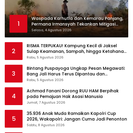
Waspada Karhutla dan Kemarau Panjang,
1
Permana Irmansyah Tekankan Mitigasi
Berbasis Komunitas
Selasa, 4 Agustus 2026
RISMA TERPUKAU! Kampung Kecil di Jaksel
2
Sulap Keamanan, Sampah, hingga Ketahanan
Pangan Jadi Satu Sistem
Rabu, 5 Agustus 2026
Bintang Puspayoga Ungkap Pesan Megawati:
3
Bang Jali Harus Terus Dipantau dan
Dikembangkan
Rabu, 5 Agustus 2026
Achmad Fanani Dorong RUU HAM Berpihak
4
pada Pemajuan Hak Asasi Manusia
Jumat, 7 Agustus 2026
35.936 Anak Muda Ramaikan Kapolri Cup
5
2026, Wakapolri: Jangan Cuma Jadi Penonton
Sabtu, 8 Agustus 2026