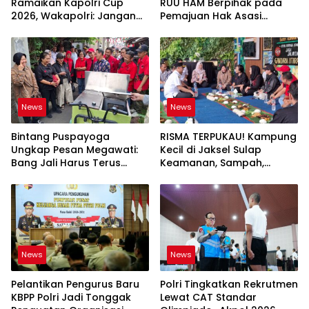
Ramaikan Kapolri Cup
RUU HAM Berpihak pada
2026, Wakapolri: Jangan
Pemajuan Hak Asasi
Cuma Jadi Penonton
Manusia
News
News
Bintang Puspayoga
RISMA TERPUKAU! Kampung
Ungkap Pesan Megawati:
Kecil di Jaksel Sulap
Bang Jali Harus Terus
Keamanan, Sampah,
Dipantau dan
hingga Ketahanan Pangan
Dikembangkan
Jadi Satu Sistem
News
News
Pelantikan Pengurus Baru
Polri Tingkatkan Rekrutmen
KBPP Polri Jadi Tonggak
Lewat CAT Standar