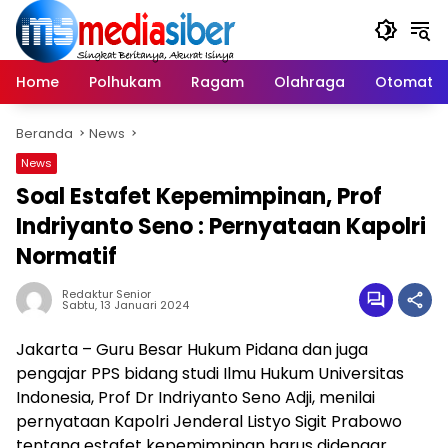
Langsung
ke
konten
Home
Polhukam
Ragam
Olahraga
Otomatif
Beranda
News
News
Soal Estafet Kepemimpinan, Prof
Indriyanto Seno : Pernyataan Kapolri
Normatif
Redaktur Senior
Sabtu, 13 Januari 2024
Jakarta – Guru Besar Hukum Pidana dan juga
pengajar PPS bidang studi Ilmu Hukum Universitas
Indonesia, Prof Dr Indriyanto Seno Adji, menilai
pernyataan Kapolri Jenderal Listyo Sigit Prabowo
tentang estafet kepemimpinan harus didengar