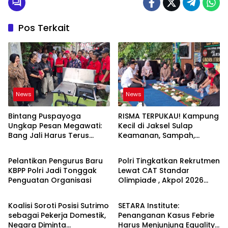
Pos Terkait
News
News
Bintang Puspayoga
RISMA TERPUKAU! Kampung
Ungkap Pesan Megawati:
Kecil di Jaksel Sulap
Bang Jali Harus Terus
Keamanan, Sampah,
News
News
Dipantau dan
hingga Ketahanan Pangan
Dikembangkan
Jadi Satu Sistem
Pelantikan Pengurus Baru
Polri Tingkatkan Rekrutmen
KBPP Polri Jadi Tonggak
Lewat CAT Standar
Penguatan Organisasi
Olimpiade , Akpol 2026
News
News
Jadi Bukti
Koalisi Soroti Posisi Sutrimo
SETARA Institute:
sebagai Pekerja Domestik,
Penanganan Kasus Febrie
Negara Diminta
Harus Menjunjung Equality