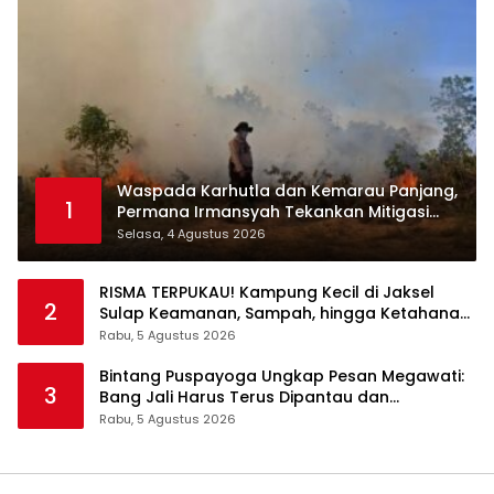
Waspada Karhutla dan Kemarau Panjang,
1
Permana Irmansyah Tekankan Mitigasi
Berbasis Komunitas
Selasa, 4 Agustus 2026
RISMA TERPUKAU! Kampung Kecil di Jaksel
2
Sulap Keamanan, Sampah, hingga Ketahanan
Pangan Jadi Satu Sistem
Rabu, 5 Agustus 2026
Bintang Puspayoga Ungkap Pesan Megawati:
3
Bang Jali Harus Terus Dipantau dan
Dikembangkan
Rabu, 5 Agustus 2026