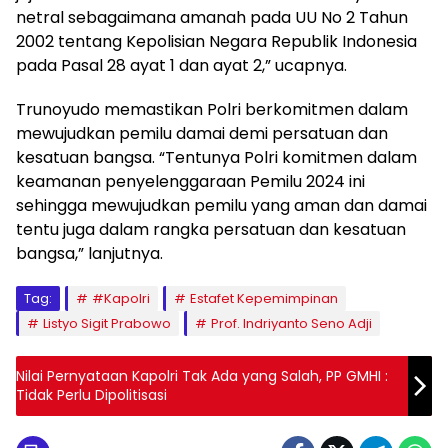
netral sebagaimana amanah pada UU No 2 Tahun
2002 tentang Kepolisian Negara Republik Indonesia
pada Pasal 28 ayat 1 dan ayat 2,” ucapnya.
Trunoyudo memastikan Polri berkomitmen dalam
mewujudkan pemilu damai demi persatuan dan
kesatuan bangsa. “Tentunya Polri komitmen dalam
keamanan penyelenggaraan Pemilu 2024 ini
sehingga mewujudkan pemilu yang aman dan damai
tentu juga dalam rangka persatuan dan kesatuan
bangsa,” lanjutnya.
Tag:
#Kapolri
Estafet Kepemimpinan
Listyo Sigit Prabowo
Prof. Indriyanto Seno Adji
Nilai Pernyataan Kapolri Tak Ada yang Salah, PP GMHI :
Tidak Perlu Dipolitisasi