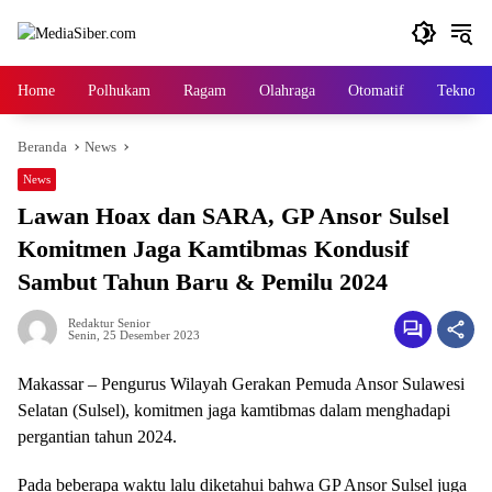
Langsung
ke
konten
Home
Polhukam
Ragam
Olahraga
Otomatif
Tekno
Beranda
News
News
Lawan Hoax dan SARA, GP Ansor Sulsel
Komitmen Jaga Kamtibmas Kondusif
Sambut Tahun Baru & Pemilu 2024
Redaktur Senior
Senin, 25 Desember 2023
Makassar – Pengurus Wilayah Gerakan Pemuda Ansor Sulawesi
Selatan (Sulsel), komitmen jaga kamtibmas dalam menghadapi
pergantian tahun 2024.
Pada beberapa waktu lalu diketahui bahwa GP Ansor Sulsel juga