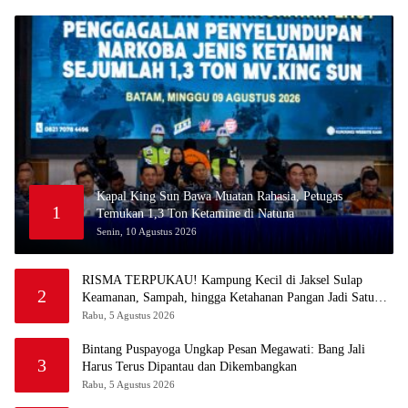
Kapal King Sun Bawa Muatan Rahasia, Petugas
1
Temukan 1,3 Ton Ketamine di Natuna
Senin, 10 Agustus 2026
RISMA TERPUKAU! Kampung Kecil di Jaksel Sulap
2
Keamanan, Sampah, hingga Ketahanan Pangan Jadi Satu
Sistem
Rabu, 5 Agustus 2026
Bintang Puspayoga Ungkap Pesan Megawati: Bang Jali
3
Harus Terus Dipantau dan Dikembangkan
Rabu, 5 Agustus 2026