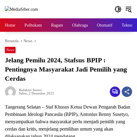
Langsung
ke
konten
Home
Polhukam
Ragam
Olahraga
Otomatif
Tekno
Beranda
News
News
Jelang Pemilu 2024, Stafsus BPIP :
Pentingnya Masyarakat Jadi Pemilih yang
Cerdas
Redaktur Senior
Sabtu, 2 Desember 2023
Tangerang Selatan – Staf Khusus Ketua Dewan Pengarah Badan
Pembinaan Ideologi Pancasila (BPIP), Antonius Benny Susetyo,
menyampaikan bahwa masyarakat perlu menjadi pemilih yang
cerdas dan kritis, menjelang pemilihan umum yang akan
dilaksanakan tahun 2024 mendatang.