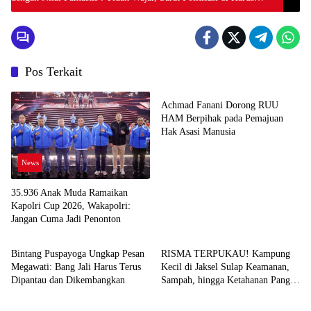
Diawasi
Pos Terkait
News
Achmad Fanani Dorong RUU
HAM Berpihak pada Pemajuan
Hak Asasi Manusia
News
35.936 Anak Muda Ramaikan
Kapolri Cup 2026, Wakapolri:
Jangan Cuma Jadi Penonton
News
News
Bintang Puspayoga Ungkap Pesan
RISMA TERPUKAU! Kampung
Megawati: Bang Jali Harus Terus
Kecil di Jaksel Sulap Keamanan,
Dipantau dan Dikembangkan
Sampah, hingga Ketahanan Pangan
News
News
Jadi Satu Sistem