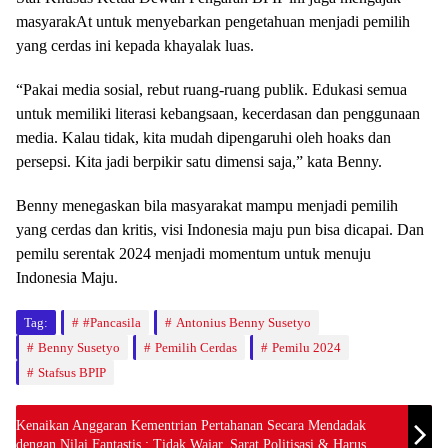
masyarakAt untuk menyebarkan pengetahuan menjadi pemilih
yang cerdas ini kepada khayalak luas.
“Pakai media sosial, rebut ruang-ruang publik. Edukasi semua
untuk memiliki literasi kebangsaan, kecerdasan dan penggunaan
media. Kalau tidak, kita mudah dipengaruhi oleh hoaks dan
persepsi. Kita jadi berpikir satu dimensi saja,” kata Benny.
Benny menegaskan bila masyarakat mampu menjadi pemilih
yang cerdas dan kritis, visi Indonesia maju pun bisa dicapai. Dan
pemilu serentak 2024 menjadi momentum untuk menuju
Indonesia Maju.
Tag:
#Pancasila
Antonius Benny Susetyo
Benny Susetyo
Pemilih Cerdas
Pemilu 2024
Stafsus BPIP
Kenaikan Anggaran Kementrian Pertahanan Secara Mendadak
dengan Nilai Fantastis : Tidak Wajar, Sarat Politisasi & Harus