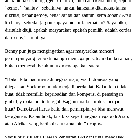
anak muda sekarang (gen Y dan Z), tanpa ada kedalaman, seperti
‘gemoy’, ‘santuy’, sebaiknya jangan langsung ditangkap tanpa
dikritisi, benar gemoy, benar santai dan santun, serta sopan? Atau
itu hanya sekedar jargon supaya menarik perhatian? Saya pikir,
disitulah diuji, apakah masyarakat, apakah pemilih, adalah cerdas
dan kritis,” lanjutnya.
Benny pun juga mengingatkan agar masyarakat mencari
pemimpin yang terbukti mampu menjaga persatuan dan kesatuan,
bukan memecah belah untuk mendapatkan suara.
“Kalau kita mau menjadi negara maju, visi Indonesia yang
ditegaskan Soekarno untuk menjadi berdaulat. Kalau kita tidak
kuat, tidak memiliki kepribadian dan kompetisi di persaingan
global, ya kita jadi tertinggal. Bagaimana kita untuk menjadi
kuat? Demokrasi harus baik, dan pemimpinnya bisa merawat
keragaman. Kalau tidak, kita bisa seperti negara-negara di Arab,
atau Afrika, yang bertikai satu sama lain,” ucapnya.
Staf Khusus Ketua Dewan Pengarah BPIP ini juga mengajak