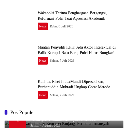
Wakapolri Terima Penghargaan Bergengsi,
Reformasi Polri Tuai Apresiasi Akademik
News
Rabu, 8 Juli 2026
Mantan Penyidik KPK: Ada Aktor Intelektual di
Balik Korupsi Batu Bara, Polri Harus Bongkar!
News
Selasa, 7 Juli 2026
Kualitas Riset IndexMundi Dipersoalkan,
Burhanuddin Muhtadi Ungkap Cacat Metode
News
Selasa, 7 Juli 2026
Pos Populer
Waspada Karhutla dan Kemarau Panjang, Permana
1
Irmansyah Tekankan Mitigasi Berbasis Komunitas
Selasa, 4 Agustus 2026