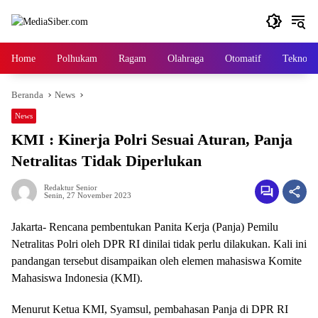
Langsung
ke
konten
Home
Polhukam
Ragam
Olahraga
Otomatif
Tekno
Beranda
News
News
KMI : Kinerja Polri Sesuai Aturan, Panja
Netralitas Tidak Diperlukan
Redaktur Senior
Senin, 27 November 2023
Jakarta- Rencana pembentukan Panita Kerja (Panja) Pemilu
Netralitas Polri oleh DPR RI dinilai tidak perlu dilakukan. Kali ini
pandangan tersebut disampaikan oleh elemen mahasiswa Komite
Mahasiswa Indonesia (KMI).
Menurut Ketua KMI, Syamsul, pembahasan Panja di DPR RI