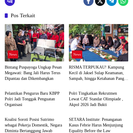
Pos Terkait
News
News
Bintang Puspayoga Ungkap Pesan
RISMA TERPUKAU! Kampung
Megawati: Bang Jali Harus Terus
Kecil di Jaksel Sulap Keamanan,
Dipantau dan Dikembangkan
Sampah, hingga Ketahanan Pangan
News
News
Jadi Satu Sistem
Pelantikan Pengurus Baru KBPP
Polri Tingkatkan Rekrutmen
Polri Jadi Tonggak Penguatan
Lewat CAT Standar Olimpiade ,
Organisasi
Akpol 2026 Jadi Bukti
News
News
Koalisi Soroti Posisi Sutrimo
SETARA Institute: Penanganan
sebagai Pekerja Domestik, Negara
Kasus Febrie Harus Menjunjung
Diminta Bertanggung Jawab
Equality Before the Law