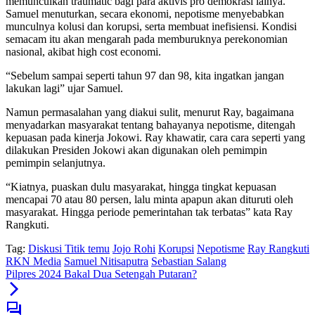
memunculkan traumatic bagi para aktivis pro demokrasi lainya.
Samuel menuturkan, secara ekonomi, nepotisme menyebabkan
munculnya kolusi dan korupsi, serta membuat inefisiensi. Kondisi
semacam itu akan mengarah pada memburuknya perekonomian
nasional, akibat high cost economi.
“Sebelum sampai seperti tahun 97 dan 98, kita ingatkan jangan
lakukan lagi” ujar Samuel.
Namun permasalahan yang diakui sulit, menurut Ray, bagaimana
menyadarkan masyarakat tentang bahayanya nepotisme, ditengah
kepuasan pada kinerja Jokowi. Ray khawatir, cara cara seperti yang
dilakukan Presiden Jokowi akan digunakan oleh pemimpin
pemimpin selanjutnya.
“Kiatnya, puaskan dulu masyarakat, hingga tingkat kepuasan
mencapai 70 atau 80 persen, lalu minta apapun akan dituruti oleh
masyarakat. Hingga periode pemerintahan tak terbatas” kata Ray
Rangkuti.
Tag:
Diskusi Titik temu
Jojo Rohi
Korupsi
Nepotisme
Ray Rangkuti
RKN Media
Samuel Nitisaputra
Sebastian Salang
Pilpres 2024 Bakal Dua Setengah Putaran?