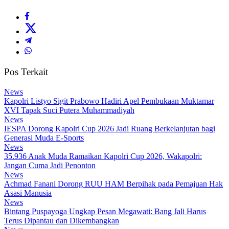
Pos Terkait
News
Kapolri Listyo Sigit Prabowo Hadiri Apel Pembukaan Muktamar
XVI Tapak Suci Putera Muhammadiyah
News
IESPA Dorong Kapolri Cup 2026 Jadi Ruang Berkelanjutan bagi
Generasi Muda E-Sports
News
35.936 Anak Muda Ramaikan Kapolri Cup 2026, Wakapolri:
Jangan Cuma Jadi Penonton
News
Achmad Fanani Dorong RUU HAM Berpihak pada Pemajuan Hak
Asasi Manusia
News
Bintang Puspayoga Ungkap Pesan Megawati: Bang Jali Harus
Terus Dipantau dan Dikembangkan