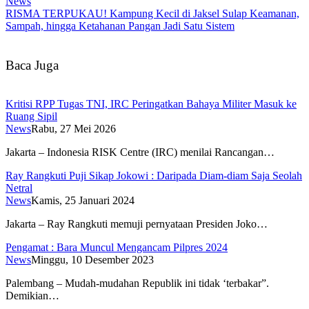
News
RISMA TERPUKAU! Kampung Kecil di Jaksel Sulap Keamanan,
Sampah, hingga Ketahanan Pangan Jadi Satu Sistem
Baca Juga
Kritisi RPP Tugas TNI, IRC Peringatkan Bahaya Militer Masuk ke
Ruang Sipil
News
Rabu, 27 Mei 2026
Jakarta – Indonesia RISK Centre (IRC) menilai Rancangan…
Ray Rangkuti Puji Sikap Jokowi : Daripada Diam-diam Saja Seolah
Netral
News
Kamis, 25 Januari 2024
Jakarta – Ray Rangkuti memuji pernyataan Presiden Joko…
Pengamat : Bara Muncul Mengancam Pilpres 2024
News
Minggu, 10 Desember 2023
Palembang – Mudah-mudahan Republik ini tidak ‘terbakar”.
Demikian…