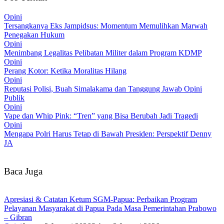
Opini
Tersangkanya Eks Jampidsus: Momentum Memulihkan Marwah
Penegakan Hukum
Opini
Menimbang Legalitas Pelibatan Militer dalam Program KDMP
Opini
Perang Kotor: Ketika Moralitas Hilang
Opini
Reputasi Polisi, Buah Simalakama dan Tanggung Jawab Opini
Publik
Opini
Vape dan Whip Pink: “Tren” yang Bisa Berubah Jadi Tragedi
Opini
Mengapa Polri Harus Tetap di Bawah Presiden: Perspektif Denny
JA
Baca Juga
Apresiasi & Catatan Ketum SGM-Papua: Perbaikan Program
Pelayanan Masyarakat di Papua Pada Masa Pemerintahan Prabowo
– Gibran