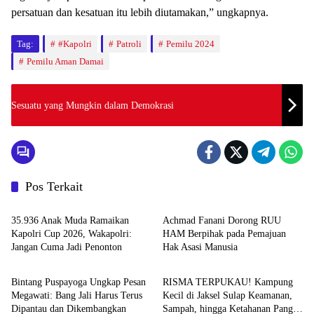
persatuan dan kesatuan itu lebih diutamakan,” ungkapnya.
Tag:
#Kapolri
Patroli
Pemilu 2024
Pemilu Aman Damai
Sesuatu yang Mungkin dalam Demokrasi
Pos Terkait
News
News
35.936 Anak Muda Ramaikan
Achmad Fanani Dorong RUU
Kapolri Cup 2026, Wakapolri:
HAM Berpihak pada Pemajuan
Jangan Cuma Jadi Penonton
Hak Asasi Manusia
News
News
Bintang Puspayoga Ungkap Pesan
RISMA TERPUKAU! Kampung
Megawati: Bang Jali Harus Terus
Kecil di Jaksel Sulap Keamanan,
Dipantau dan Dikembangkan
Sampah, hingga Ketahanan Pangan
News
News