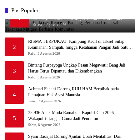
Pos Populer
Waspada Karhutla dan Kemarau Panjang, Permana
1
Irmansyah Tekankan Mitigasi Berbasis Komunitas
Selasa, 4 Agustus 2026
RISMA TERPUKAU! Kampung Kecil di Jaksel Sulap
2
Keamanan, Sampah, hingga Ketahanan Pangan Jadi Satu
Sistem
Rabu, 5 Agustus 2026
Bintang Puspayoga Ungkap Pesan Megawati: Bang Jali
3
Harus Terus Dipantau dan Dikembangkan
Rabu, 5 Agustus 2026
Achmad Fanani Dorong RUU HAM Berpihak pada
4
Pemajuan Hak Asasi Manusia
Jumat, 7 Agustus 2026
35.936 Anak Muda Ramaikan Kapolri Cup 2026,
5
Wakapolri: Jangan Cuma Jadi Penonton
Sabtu, 8 Agustus 2026
Syam Basrijal Dorong Ajudan Ubah Mentalitas: Dari