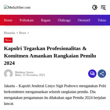
Langsung
ke
konten
Home
Polhukam
Ragam
Olahraga
Otomatif
Tekno
Beranda
News
News
Kapolri Tegaskan Profesionalitas &
Komitmen Amankan Rangkaian Pemilu
2024
Redaktur Senior
Rabu, 15 November 2023
Jakarta – Kapolri Jenderal Listyo Sigit Prabowo mengatakan Polri
berkomitmen mengamankan seluruh rangkaian pemilu. Dia
mengatakan pengamanan itu dilakukan agar Pemilu 2024 berjalan
lancar.