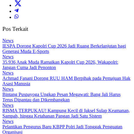
Pos Terkait
News
IESPA Dorong Kapolri Cup 2026 Jadi Ruang Berkelanjutan bagi
Generasi Muda E-Sports
News
35.936 Anak Muda Ramaikan Kapolri Cup 2026, Wakapolri:
Jangan Cuma Jadi Penonton
News
Achmad Fanani Dorong RUU HAM Berpihak pada Pemajuan Hak
Asasi Manusia
News
Bintang Puspayoga Ungkap Pesan Megawati: Bang Jali Harus
Terus Dipantau dan Dikembangkan
News
RISMA TERPUKAU! Kampung Kecil di Jaksel Sulap Keamanan,
Sampah, hingga Ketahanan Pangan Jadi Satu Sistem
News
Pelantikan Pengurus Baru KBPP Polri Jadi Tonggak Penguatan
Organisasi