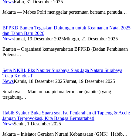
News
Rabu, 31 Desember 2025
Jakarta — Mabes Polri menggelar pertemuan bersama pemuda…
BPPKB Banten Tegaskan Dukungan untuk Keamanan Natal 2025
dan Tahun Baru 2026
News
Jumat, 19 Desember 2025
Minggu, 21 Desember 2025
Banten – Organisasi kemasyarakatan BPPKB (Badan Pembinaan
Potensi…
Setia NKRI, Eks Napiter Surabaya Siap Jaga Nataru Surabaya
Tetap Kondusif
News
Kamis, 18 Desember 2025
Jumat, 19 Desember 2025
Surabaya — Mantan narapidana terorisme (napiter) yang
tergabung…
Habib Syakur Buka Suara soal Isu Penjarahan di Tapteng & Aceh:
Jangan Terprovokasi, Kita Bangsa Bermartabat!
News
Senin, 1 Desember 2025
Jakarta – Inisiator Gerakan Nurani Kebangsaan (GNK), Habib…