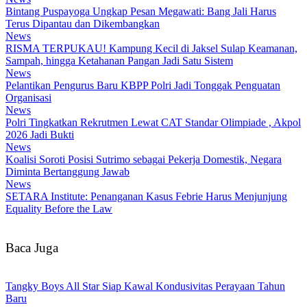
Bintang Puspayoga Ungkap Pesan Megawati: Bang Jali Harus
Terus Dipantau dan Dikembangkan
News
RISMA TERPUKAU! Kampung Kecil di Jaksel Sulap Keamanan,
Sampah, hingga Ketahanan Pangan Jadi Satu Sistem
News
Pelantikan Pengurus Baru KBPP Polri Jadi Tonggak Penguatan
Organisasi
News
Polri Tingkatkan Rekrutmen Lewat CAT Standar Olimpiade , Akpol
2026 Jadi Bukti
News
Koalisi Soroti Posisi Sutrimo sebagai Pekerja Domestik, Negara
Diminta Bertanggung Jawab
News
SETARA Institute: Penanganan Kasus Febrie Harus Menjunjung
Equality Before the Law
Baca Juga
Tangky Boys All Star Siap Kawal Kondusivitas Perayaan Tahun
Baru