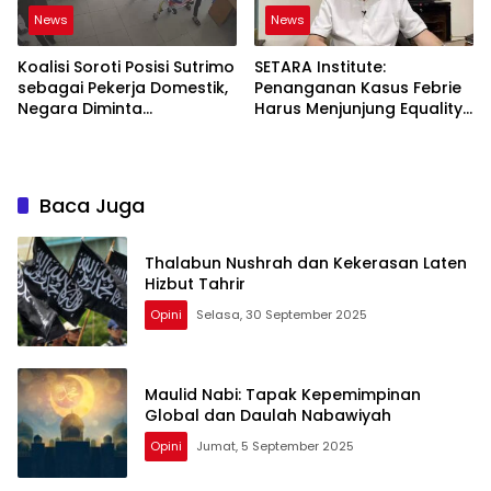
News
News
Koalisi Soroti Posisi Sutrimo
SETARA Institute:
sebagai Pekerja Domestik,
Penanganan Kasus Febrie
Negara Diminta
Harus Menjunjung Equality
Bertanggung Jawab
Before the Law
Baca Juga
Thalabun Nushrah dan Kekerasan Laten
Hizbut Tahrir
Opini
Selasa, 30 September 2025
Maulid Nabi: Tapak Kepemimpinan
Global dan Daulah Nabawiyah
Opini
Jumat, 5 September 2025