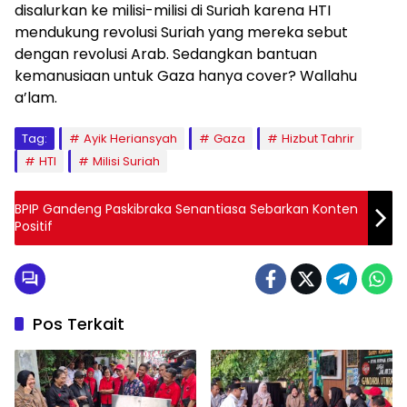
disalurkan ke milisi-milisi di Suriah karena HTI
mendukung revolusi Suriah yang mereka sebut
dengan revolusi Arab. Sedangkan bantuan
kemanusiaan untuk Gaza hanya cover? Wallahu
a’lam.
Tag:
Ayik Heriansyah
Gaza
Hizbut Tahrir
HTI
Milisi Suriah
BPIP Gandeng Paskibraka Senantiasa Sebarkan Konten
Positif
Pos Terkait