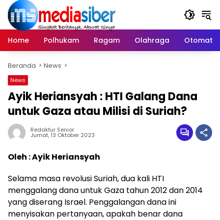
Langsung
ke
konten
Home
Polhukam
Ragam
Olahraga
Otomatif
Beranda
News
News
Ayik Heriansyah : HTI Galang Dana
untuk Gaza atau Milisi di Suriah?
Redaktur Senior
Jumat, 13 Oktober 2023
Oleh : Ayik Heriansyah
Selama masa revolusi Suriah, dua kali HTI
menggalang dana untuk Gaza tahun 2012 dan 2014
yang diserang Israel. Penggalangan dana ini
menyisakan pertanyaan, apakah benar dana