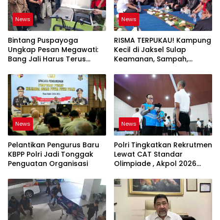
News
News
Bintang Puspayoga
RISMA TERPUKAU! Kampung
Ungkap Pesan Megawati:
Kecil di Jaksel Sulap
Bang Jali Harus Terus
Keamanan, Sampah,
Dipantau dan
hingga Ketahanan Pangan
Dikembangkan
Jadi Satu Sistem
News
News
Pelantikan Pengurus Baru
Polri Tingkatkan Rekrutmen
KBPP Polri Jadi Tonggak
Lewat CAT Standar
Penguatan Organisasi
Olimpiade , Akpol 2026
Jadi Bukti