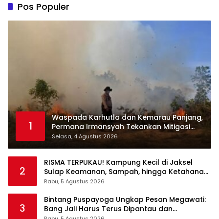
Pos Populer
Waspada Karhutla dan Kemarau Panjang,
1
Permana Irmansyah Tekankan Mitigasi
Berbasis Komunitas
Selasa, 4 Agustus 2026
RISMA TERPUKAU! Kampung Kecil di Jaksel
2
Sulap Keamanan, Sampah, hingga Ketahanan
Pangan Jadi Satu Sistem
Rabu, 5 Agustus 2026
Bintang Puspayoga Ungkap Pesan Megawati:
3
Bang Jali Harus Terus Dipantau dan
Dikembangkan
Rabu, 5 Agustus 2026