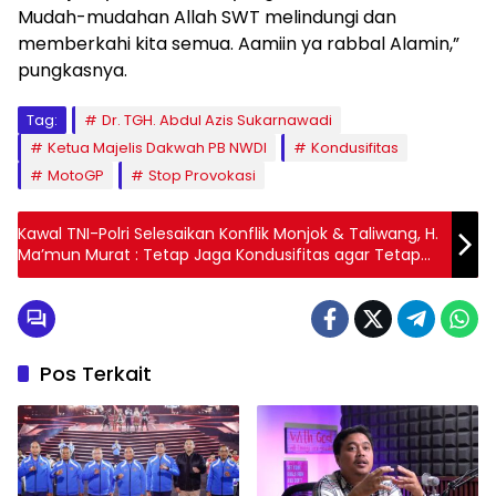
Mudah-mudahan Allah SWT melindungi dan
memberkahi kita semua. Aamiin ya rabbal Alamin,”
pungkasnya.
Tag:
Dr. TGH. Abdul Azis Sukarnawadi
Ketua Majelis Dakwah PB NWDI
Kondusifitas
MotoGP
Stop Provokasi
Kawal TNI-Polri Selesaikan Konflik Monjok & Taliwang, H.
Ma’mun Murat : Tetap Jaga Kondusifitas agar Tetap
Aman
Pos Terkait