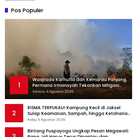
Pos Populer
Waspada Karhutla dan Kemarau Panjang,
1
Permana Irmansyah Tekankan Mitigasi
Berbasis Komunitas
Selasa, 4 Agustus 2026
RISMA TERPUKAU! Kampung Kecil di Jaksel
2
Sulap Keamanan, Sampah, hingga Ketahanan
Pangan Jadi Satu Sistem
Rabu, 5 Agustus 2026
Bintang Puspayoga Ungkap Pesan Megawati:
3
Bang Jali Harus Terus Dipantau dan