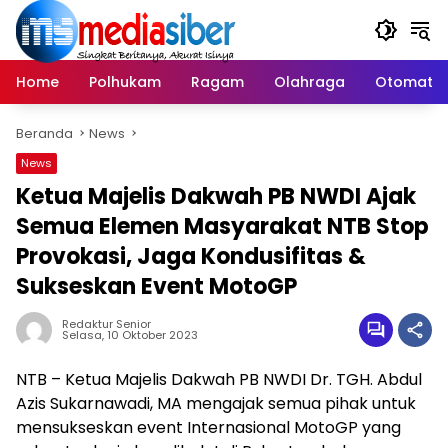
Langsung
ke
konten
Home
Polhukam
Ragam
Olahraga
Otomatif
Beranda
News
News
Ketua Majelis Dakwah PB NWDI Ajak
Semua Elemen Masyarakat NTB Stop
Provokasi, Jaga Kondusifitas &
Sukseskan Event MotoGP
Redaktur Senior
Selasa, 10 Oktober 2023
NTB – Ketua Majelis Dakwah PB NWDI Dr. TGH. Abdul
Azis Sukarnawadi, MA mengajak semua pihak untuk
mensukseskan event Internasional MotoGP yang