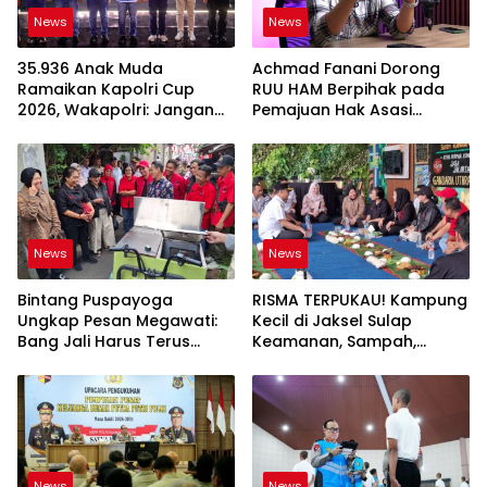
News
News
35.936 Anak Muda
Achmad Fanani Dorong
Ramaikan Kapolri Cup
RUU HAM Berpihak pada
2026, Wakapolri: Jangan
Pemajuan Hak Asasi
Cuma Jadi Penonton
Manusia
News
News
Bintang Puspayoga
RISMA TERPUKAU! Kampung
Ungkap Pesan Megawati:
Kecil di Jaksel Sulap
Bang Jali Harus Terus
Keamanan, Sampah,
Dipantau dan
hingga Ketahanan Pangan
Dikembangkan
Jadi Satu Sistem
News
News