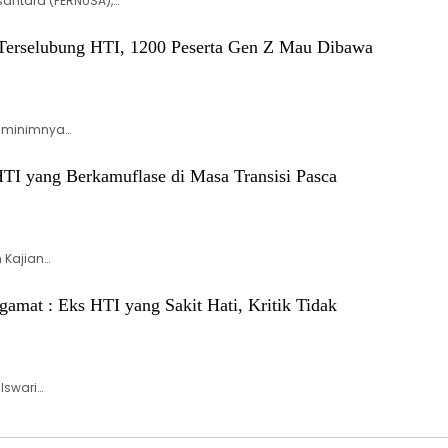
antara (PERNUSA),…
 Terselubung HTI, 1200 Peserta Gen Z Mau Dibawa
, minimnya…
TI yang Berkamuflase di Masa Transisi Pasca
h Kajian…
amat : Eks HTI yang Sakit Hati, Kritik Tidak
Iswari…