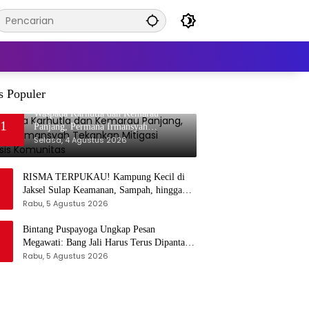
s Populer
Waspada Karhutla dan Kemarau
1
Panjang, Permana Irmansyah
Tekankan Mitigasi Berbasis Komunitas
Selasa, 4 Agustus 2026
RISMA TERPUKAU! Kampung Kecil di
Jaksel Sulap Keamanan, Sampah, hingga
Ketahanan Pangan Jadi Satu Sistem
Rabu, 5 Agustus 2026
Bintang Puspayoga Ungkap Pesan
Megawati: Bang Jali Harus Terus Dipantau
dan Dikembangkan
Rabu, 5 Agustus 2026