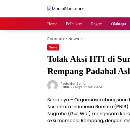
Langsung
ke
konten
Home
Polhukam
Ragam
Olahraga
Beranda
News
News
Tolak Aksi HTI di Su
Rempang Padahal Asl
Redaktur Senior
Rabu, 27 September 2023
Surabaya – Organisasi kebangsaan 
Nusantara Indonesia Bersatu (PNIB)
Nugroho (Gus Wal) mengecam keras
aksi membela Rempang, dengan me