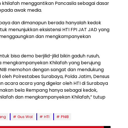
 khilafah menggantikan Pancasila sebagai dasar
 kepada awak media.
baya dan dimanapun berada hanyalah kedok
ntuk menunjukkan eksistensi HTI FPI JAT JAD yang
tap menggaungkan dan mengkampanyekan
uk bisa demo berjilid-jilid bikin gaduh rusuh,
ta mengkampanyekan Khilafah yang berujung
 PNIB memohon dengan sangat dan mendukung
 oleh Polrestabes Surabaya, Polda Jatim, Densus
n acara acara yang digelar oleh HTI di Surabaya
makan bela Rempang hanya sebagai kedok,
ilafah dan mengkampanyekan Khilafah,” tutup
ang
Gus Wal
HTI
PNIB