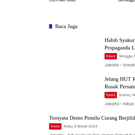
Baca Juga
Habib Syakur 
Propaganda 
News
Minggu, 
Jakarta – Inisi
Jelang HUT R
Rusak Persat
News
Kamis, 1
Jakarta – Ketua
Ternyata Demo Pemilu Curang Berjili
News
Rabu, 6 Maret 2024