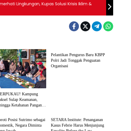
ati Lingkungan, Kupas Solusi Krisis Iklim &
News
Pelantikan Pengurus Baru KBPP
Polri Jadi Tonggak Penguatan
Organisasi
TERPUKAU! Kampung
Jaksel Sulap Keamanan,
hingga Ketahanan Pangan
News
 Sistem
oroti Posisi Sutrimo sebagai
SETARA Institute: Penanganan
Domestik, Negara Diminta
Kasus Febrie Harus Menjunjung
ung Jawab
Equality Before the Law