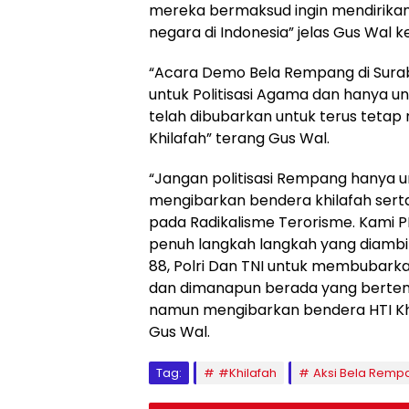
mereka bermaksud ingin mendirikan
negara di Indonesia” jelas Gus Wal
“Acara Demo Bela Rempang di Sura
untuk Politisasi Agama dan hanya u
telah dibubarkan untuk terus te
Khilafah” terang Gus Wal.
“Jangan politisasi Rempang hanya unt
mengibarkan bendera khilafah ser
pada Radikalisme Terorisme. Kami
penuh langkah langkah yang diambil
88, Polri Dan TNI untuk membubarka
dan dimanapun berada yang berte
namun mengibarkan bendera HTI Kh
Gus Wal.
Tag:
#Khilafah
Aksi Bela Remp