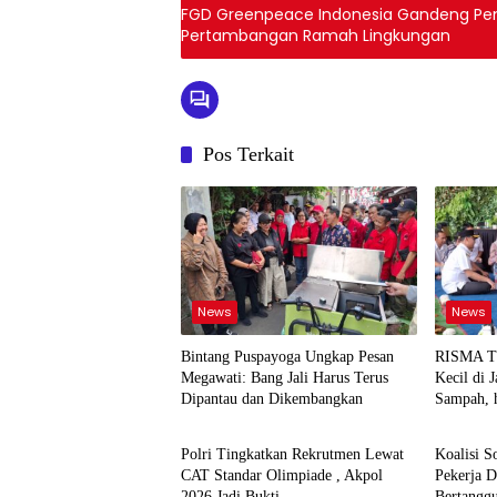
FGD Greenpeace Indonesia Gandeng Pemerh
Pertambangan Ramah Lingkungan
Pos Terkait
News
News
Bintang Puspayoga Ungkap Pesan
RISMA 
Megawati: Bang Jali Harus Terus
Kecil di 
Dipantau dan Dikembangkan
Sampah, 
News
News
Jadi Satu
Polri Tingkatkan Rekrutmen Lewat
Koalisi S
CAT Standar Olimpiade , Akpol
Pekerja 
2026 Jadi Bukti
Bertangg