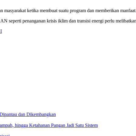
ngan masyarakat ketika membuat suatu program dan memberikan manfaat
eperti penanganan krisis iklim dan transisi energi perlu melibatka
I
 Dipantau dan Dikembangkan
ah, hingga Ketahanan Pangan Jadi Satu Sistem