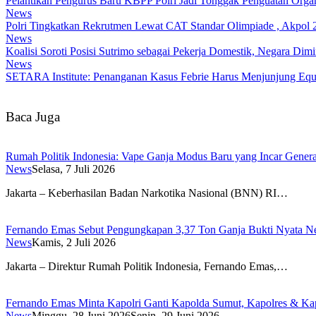
Pelantikan Pengurus Baru KBPP Polri Jadi Tonggak Penguatan Organ
News
Polri Tingkatkan Rekrutmen Lewat CAT Standar Olimpiade , Akpol 2
News
Koalisi Soroti Posisi Sutrimo sebagai Pekerja Domestik, Negara Di
News
SETARA Institute: Penanganan Kasus Febrie Harus Menjunjung Equa
Baca Juga
Rumah Politik Indonesia: Vape Ganja Modus Baru yang Incar Gener
News
Selasa, 7 Juli 2026
Jakarta – Keberhasilan Badan Narkotika Nasional (BNN) RI…
Fernando Emas Sebut Pengungkapan 3,37 Ton Ganja Bukti Nyata Ne
News
Kamis, 2 Juli 2026
Jakarta – Direktur Rumah Politik Indonesia, Fernando Emas,…
Fernando Emas Minta Kapolri Ganti Kapolda Sumut, Kapolres & Kap
News
Minggu, 28 Juni 2026
Senin, 29 Juni 2026