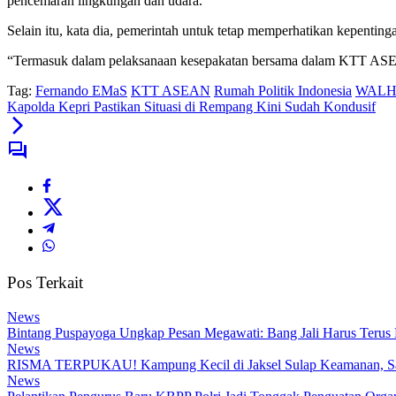
pencemaran lingkungan dan udara.
Selain itu, kata dia, pemerintah untuk tetap memperhatikan kepenti
“Termasuk dalam pelaksanaan kesepakatan bersama dalam KTT ASEAN s
Tag:
Fernando EMaS
KTT ASEAN
Rumah Politik Indonesia
WALH
Kapolda Kepri Pastikan Situasi di Rempang Kini Sudah Kondusif
Pos Terkait
News
Bintang Puspayoga Ungkap Pesan Megawati: Bang Jali Harus Terus
News
RISMA TERPUKAU! Kampung Kecil di Jaksel Sulap Keamanan, Samp
News