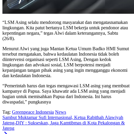
“LSM Asing selalu mendorong masyarakat dan mengatasnamakan
lingkungan. Kita patut bertanya LSM bekerja untuk pendonor atau
kepentingan negara,” tegas Alwi dalam keterangannya, Sabtu
(26/8).
Menurut Alwi yang juga Mantan Ketua Umum Badko HMI Sumut
tersebut mengatakan, bahwa kedaulatan Indonesia tidak boleh
diintervensi organisasi seperti LSM Asing, Dengan kedok
lingkungan dan advokasi sosial, LSM berpotensi menjadi
kepanjangan tangan pihak asing yang ingin mengganggu ekonomi
dan kedaulatan Indonesia.
“Pemerintah harus dan tegas mengawasi LSM asing yang membuat
kampanye di Papua. Saya khawatir ada LSM asing yang menjadi
bagian untuk memisahkan Papua dari Indonesia. Ini harus
diwaspadai,” pungkasnya
Tag:
Greenpeace Indonesia
News
Sambut Muktamar Sufi Internasional, Ketua Rabithah Alawiyah
Jateng-DIY : Sukseskan, Jaga Kamtibmas di Kota Pekalongan &
Jateng