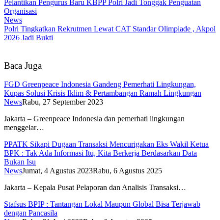
Pelantikan Pengurus Baru KBPP Polri Jadi Tonggak Penguatan
Organisasi
News
Polri Tingkatkan Rekrutmen Lewat CAT Standar Olimpiade , Akpol
2026 Jadi Bukti
Baca Juga
FGD Greenpeace Indonesia Gandeng Pemerhati Lingkungan,
Kupas Solusi Krisis Iklim & Pertambangan Ramah Lingkungan
News
Rabu, 27 September 2023
Jakarta – Greenpeace Indonesia dan pemerhati lingkungan
menggelar…
PPATK Sikapi Dugaan Transaksi Mencurigakan Eks Wakil Ketua
BPK : Tak Ada Informasi Itu, Kita Berkerja Berdasarkan Data
Bukan Isu
News
Jumat, 4 Agustus 2023
Rabu, 6 Agustus 2025
Jakarta – Kepala Pusat Pelaporan dan Analisis Transaksi…
Stafsus BPIP : Tantangan Lokal Maupun Global Bisa Terjawab
dengan Pancasila