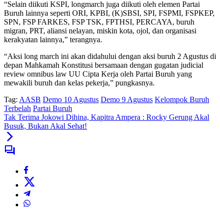
“Selain diikuti KSPI, longmarch juga diikuti oleh elemen Partai
Buruh lainnya seperti ORI, KPBI, (K)SBSI, SPI, FSPMI, FSPKEP,
SPN, FSP FARKES, FSP TSK, FPTHSI, PERCAYA, buruh
migran, PRT, aliansi nelayan, miskin kota, ojol, dan organisasi
kerakyatan lainnya,” terangnya.
“Aksi long march ini akan didahului dengan aksi buruh 2 Agustus di
depan Mahkamah Konstitusi bersamaan dengan gugatan judicial
review omnibus law UU Cipta Kerja oleh Partai Buruh yang
mewakili buruh dan kelas pekerja,” pungkasnya.
Tag:
AASB
Demo 10 Agustus
Demo 9 Agustus
Kelompok Buruh
Terbelah
Partai Buruh
Tak Terima Jokowi Dihina, Kapitra Ampera : Rocky Gerung Akal
Busuk, Bukan Akal Sehat!