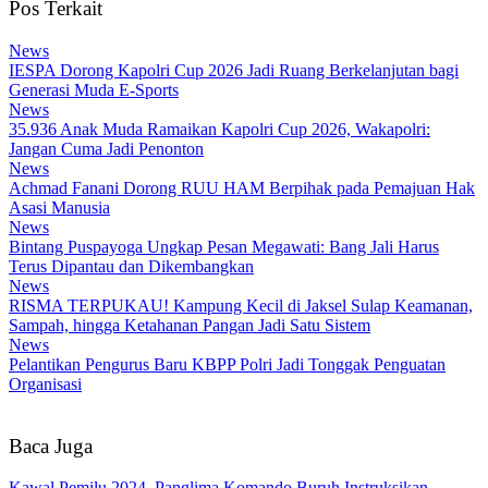
Pos Terkait
News
IESPA Dorong Kapolri Cup 2026 Jadi Ruang Berkelanjutan bagi
Generasi Muda E-Sports
News
35.936 Anak Muda Ramaikan Kapolri Cup 2026, Wakapolri:
Jangan Cuma Jadi Penonton
News
Achmad Fanani Dorong RUU HAM Berpihak pada Pemajuan Hak
Asasi Manusia
News
Bintang Puspayoga Ungkap Pesan Megawati: Bang Jali Harus
Terus Dipantau dan Dikembangkan
News
RISMA TERPUKAU! Kampung Kecil di Jaksel Sulap Keamanan,
Sampah, hingga Ketahanan Pangan Jadi Satu Sistem
News
Pelantikan Pengurus Baru KBPP Polri Jadi Tonggak Penguatan
Organisasi
Baca Juga
Kawal Pemilu 2024, Panglima Komando Buruh Instruksikan