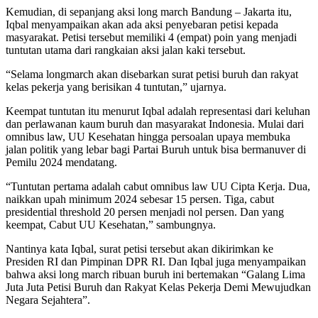
Kemudian, di sepanjang aksi long march Bandung – Jakarta itu,
Iqbal menyampaikan akan ada aksi penyebaran petisi kepada
masyarakat. Petisi tersebut memiliki 4 (empat) poin yang menjadi
tuntutan utama dari rangkaian aksi jalan kaki tersebut.
“Selama longmarch akan disebarkan surat petisi buruh dan rakyat
kelas pekerja yang berisikan 4 tuntutan,” ujarnya.
Keempat tuntutan itu menurut Iqbal adalah representasi dari keluhan
dan perlawanan kaum buruh dan masyarakat Indonesia. Mulai dari
omnibus law, UU Kesehatan hingga persoalan upaya membuka
jalan politik yang lebar bagi Partai Buruh untuk bisa bermanuver di
Pemilu 2024 mendatang.
“Tuntutan pertama adalah cabut omnibus law UU Cipta Kerja. Dua,
naikkan upah minimum 2024 sebesar 15 persen. Tiga, cabut
presidential threshold 20 persen menjadi nol persen. Dan yang
keempat, Cabut UU Kesehatan,” sambungnya.
Nantinya kata Iqbal, surat petisi tersebut akan dikirimkan ke
Presiden RI dan Pimpinan DPR RI. Dan Iqbal juga menyampaikan
bahwa aksi long march ribuan buruh ini bertemakan “Galang Lima
Juta Juta Petisi Buruh dan Rakyat Kelas Pekerja Demi Mewujudkan
Negara Sejahtera”.