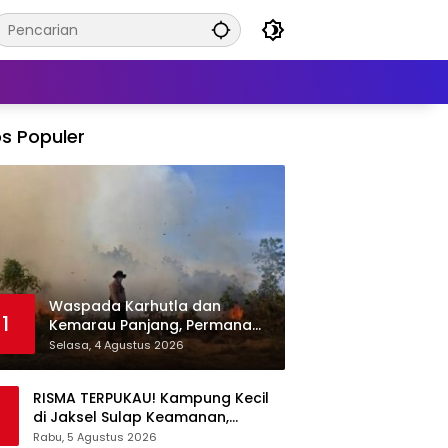
s Populer
Waspada Karhutla dan
1
Kemarau Panjang, Permana
Irmansyah Tekankan Mitigasi
Selasa, 4 Agustus 2026
Berbasis Komunitas
RISMA TERPUKAU! Kampung Kecil
di Jaksel Sulap Keamanan,
Sampah, hingga Ketahanan
Rabu, 5 Agustus 2026