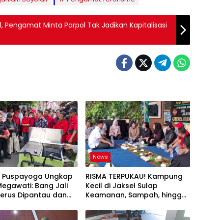
, Pengamat Minta Parpol Tak Jadikan Kapitalisasi
News
g Puspayoga Ungkap
RISMA TERPUKAU! Kampung
egawati: Bang Jali
Kecil di Jaksel Sulap
Terus Dipantau dan
Keamanan, Sampah, hingga
angkan
Ketahanan Pangan Jadi Satu
Sistem