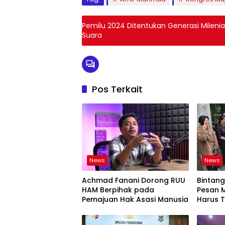
Pemilu 2024 Ditentukan Generasi Milenial
Suara
Pos Terkait
News
News
Achmad Fanani Dorong RUU
Bintan
HAM Berpihak pada
Pesan M
Pemajuan Hak Asasi Manusia
Harus 
Dikemb