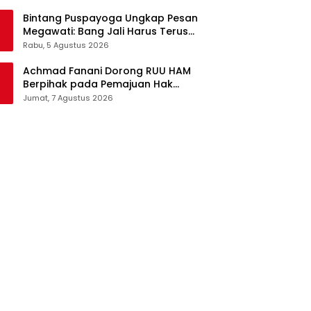
Pangan Jadi Satu Sistem
Bintang Puspayoga Ungkap Pesan
Megawati: Bang Jali Harus Terus
Dipantau dan Dikembangkan
Rabu, 5 Agustus 2026
Achmad Fanani Dorong RUU HAM
Berpihak pada Pemajuan Hak
Asasi Manusia
Jumat, 7 Agustus 2026