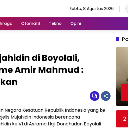
Sabtu, 8 Agustus 2026
hraga
Otomatif
Tekno
Opini
Po
ahidin di Boyolali,
sme Amir Mahmud :
akan
 Negara Kesatuan Republik Indonesia yang ke
jelis Mujahidin Indonesia berencana
2
din ke VI di Asrama Haji Donohudan Boyolali