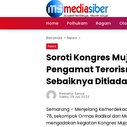
Langsung
ke
konten
Home
Polhukam
Ragam
Ola
Beranda
News
News
Soroti Kongres Muj
Pengamat Terori
Sebaiknya Ditiad
Redaktur Senior
Sabtu, 29 Juli 2023
Semarang – Menjelang Kemerdekaan
78, sekompok Ormas Radikal dari Ma
mengadakan kegiatan Kongres Mujahi