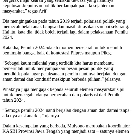
bergerak maju kearah yang semakin dewasa yang nantinya
keputusan-keputusan politik berdampak pada kesejahteraan
masyarakat,” tegas Arif.
Dia mengingatkan pada tahun 2019 terjadi polarisasi politik yang
memecah belah anak bangsa dan masih dirasakan sampai sekarang.
Hal itu, kata dia, tidak boleh terjadi lagi dalam pelaksanaan Pemilu
2024.
Kata dia, Pemilu 2024 adalah momen bersejarah untuk memilih
pemimpin bangsa baik di kontestasi Pilpres maupun Pileg.
“Sebagai kaum milenial yang terdidik kita harus membantu
pemerintah untuk menyampaikan pesan-pesan politik yang
mendidik pula, agar pelaksanaan pemilu nantinya berjalan dengan
aman damai dan kondusif meskipun berbeda pilihan,” jelasnya.
Pihaknya juga mengajak kepada seluruh elemen masyarakat sipil
untuk mencegah adanya perpecahan dan polarisasi dari Pemilu
tahun 2024.
“Semoga pemilu 2024 nanti berjalan dengan aman dan damai tanpa
ada nya aksi anarkis,” ujarnya.
Dalam kesempatan yang berbeda, Mulyono merupakan koordinator
KASBI Provinsi Jawa Tengah yang menjadi satu – satunya elemen