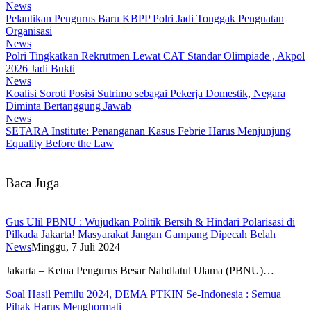
News
Pelantikan Pengurus Baru KBPP Polri Jadi Tonggak Penguatan
Organisasi
News
Polri Tingkatkan Rekrutmen Lewat CAT Standar Olimpiade , Akpol
2026 Jadi Bukti
News
Koalisi Soroti Posisi Sutrimo sebagai Pekerja Domestik, Negara
Diminta Bertanggung Jawab
News
SETARA Institute: Penanganan Kasus Febrie Harus Menjunjung
Equality Before the Law
Baca Juga
Gus Ulil PBNU : Wujudkan Politik Bersih & Hindari Polarisasi di
Pilkada Jakarta! Masyarakat Jangan Gampang Dipecah Belah
News
Minggu, 7 Juli 2024
Jakarta – Ketua Pengurus Besar Nahdlatul Ulama (PBNU)…
Soal Hasil Pemilu 2024, DEMA PTKIN Se-Indonesia : Semua
Pihak Harus Menghormati