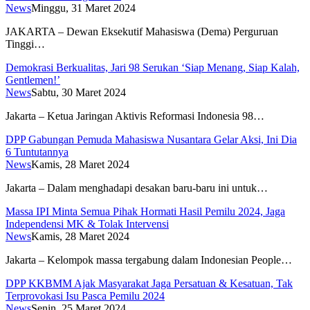
News
Minggu, 31 Maret 2024
JAKARTA – Dewan Eksekutif Mahasiswa (Dema) Perguruan
Tinggi…
Demokrasi Berkualitas, Jari 98 Serukan ‘Siap Menang, Siap Kalah,
Gentlemen!’
News
Sabtu, 30 Maret 2024
Jakarta – Ketua Jaringan Aktivis Reformasi Indonesia 98…
DPP Gabungan Pemuda Mahasiswa Nusantara Gelar Aksi, Ini Dia
6 Tuntutannya
News
Kamis, 28 Maret 2024
Jakarta – Dalam menghadapi desakan baru-baru ini untuk…
Massa IPI Minta Semua Pihak Hormati Hasil Pemilu 2024, Jaga
Independensi MK & Tolak Intervensi
News
Kamis, 28 Maret 2024
Jakarta – Kelompok massa tergabung dalam Indonesian People…
DPP KKBMM Ajak Masyarakat Jaga Persatuan & Kesatuan, Tak
Terprovokasi Isu Pasca Pemilu 2024
News
Senin, 25 Maret 2024