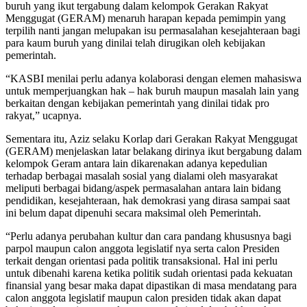
buruh yang ikut tergabung dalam kelompok Gerakan Rakyat
Menggugat (GERAM) menaruh harapan kepada pemimpin yang
terpilih nanti jangan melupakan isu permasalahan kesejahteraan bagi
para kaum buruh yang dinilai telah dirugikan oleh kebijakan
pemerintah.
“KASBI menilai perlu adanya kolaborasi dengan elemen mahasiswa
untuk memperjuangkan hak – hak buruh maupun masalah lain yang
berkaitan dengan kebijakan pemerintah yang dinilai tidak pro
rakyat,” ucapnya.
Sementara itu, Aziz selaku Korlap dari Gerakan Rakyat Menggugat
(GERAM) menjelaskan latar belakang dirinya ikut bergabung dalam
kelompok Geram antara lain dikarenakan adanya kepedulian
terhadap berbagai masalah sosial yang dialami oleh masyarakat
meliputi berbagai bidang/aspek permasalahan antara lain bidang
pendidikan, kesejahteraan, hak demokrasi yang dirasa sampai saat
ini belum dapat dipenuhi secara maksimal oleh Pemerintah.
“Perlu adanya perubahan kultur dan cara pandang khususnya bagi
parpol maupun calon anggota legislatif nya serta calon Presiden
terkait dengan orientasi pada politik transaksional. Hal ini perlu
untuk dibenahi karena ketika politik sudah orientasi pada kekuatan
finansial yang besar maka dapat dipastikan di masa mendatang para
calon anggota legislatif maupun calon presiden tidak akan dapat