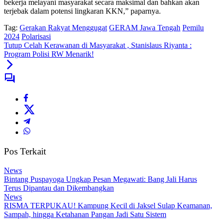
bekerja melayani masyarakat secara maksimal dan bahkan akan
terjebak dalam potensi lingkaran KKN,” paparnya.
Tag:
Gerakan Rakyat Menggugat
GERAM Jawa Tengah
Pemilu
2024
Polarisasi
Tutup Celah Kerawanan di Masyarakat , Stanislaus Riyanta :
Program Polisi RW Menarik!
Pos Terkait
News
Bintang Puspayoga Ungkap Pesan Megawati: Bang Jali Harus
Terus Dipantau dan Dikembangkan
News
RISMA TERPUKAU! Kampung Kecil di Jaksel Sulap Keamanan,
Sampah, hingga Ketahanan Pangan Jadi Satu Sistem