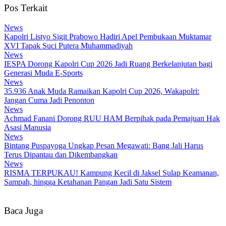
Pos Terkait
News
Kapolri Listyo Sigit Prabowo Hadiri Apel Pembukaan Muktamar
XVI Tapak Suci Putera Muhammadiyah
News
IESPA Dorong Kapolri Cup 2026 Jadi Ruang Berkelanjutan bagi
Generasi Muda E-Sports
News
35.936 Anak Muda Ramaikan Kapolri Cup 2026, Wakapolri:
Jangan Cuma Jadi Penonton
News
Achmad Fanani Dorong RUU HAM Berpihak pada Pemajuan Hak
Asasi Manusia
News
Bintang Puspayoga Ungkap Pesan Megawati: Bang Jali Harus
Terus Dipantau dan Dikembangkan
News
RISMA TERPUKAU! Kampung Kecil di Jaksel Sulap Keamanan,
Sampah, hingga Ketahanan Pangan Jadi Satu Sistem
Baca Juga