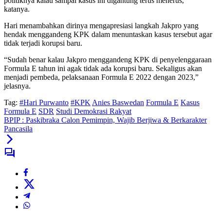
politiknya kalau sampai kasus ini digantung terus menerus,”
katanya.
Hari menambahkan dirinya mengapresiasi langkah Jakpro yang
hendak menggandeng KPK dalam menuntaskan kasus tersebut agar
tidak terjadi korupsi baru.
“Sudah benar kalau Jakpro menggandeng KPK di penyelenggaraan
Formula E tahun ini agak tidak ada korupsi baru. Sekaligus akan
menjadi pembeda, pelaksanaan Formula E 2022 dengan 2023,”
jelasnya.
Tag:
#Hari Purwanto
#KPK
Anies Baswedan
Formula E
Kasus
Formula E
SDR
Studi Demokrasi Rakyat
BPIP : Paskibraka Calon Pemimpin, Wajib Berjiwa & Berkarakter
Pancasila