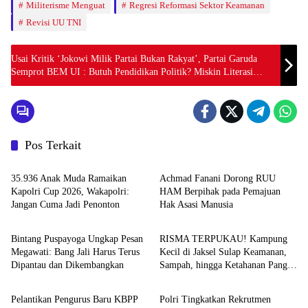
Militerisme Menguat
Regresi Reformasi Sektor Keamanan
Revisi UU TNI
Usai Kritik ‘Jokowi Milik Partai Bukan Rakyat’, Partai Garuda
Semprot BEM UI : Butuh Pendidikan Politik? Miskin Literasi
Sepertinya
Pos Terkait
News
News
35.936 Anak Muda Ramaikan
Achmad Fanani Dorong RUU
Kapolri Cup 2026, Wakapolri:
HAM Berpihak pada Pemajuan
Jangan Cuma Jadi Penonton
Hak Asasi Manusia
News
News
Bintang Puspayoga Ungkap Pesan
RISMA TERPUKAU! Kampung
Megawati: Bang Jali Harus Terus
Kecil di Jaksel Sulap Keamanan,
Dipantau dan Dikembangkan
Sampah, hingga Ketahanan Pangan
News
News
Jadi Satu Sistem
Pelantikan Pengurus Baru KBPP
Polri Tingkatkan Rekrutmen