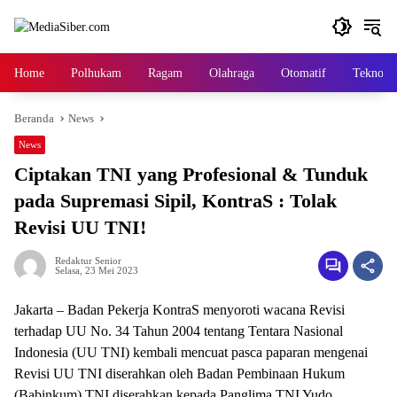
Langsung
ke
konten
Home
Polhukam
Ragam
Olahraga
Otomatif
Tekno
Beranda
News
News
Ciptakan TNI yang Profesional & Tunduk
pada Supremasi Sipil, KontraS : Tolak
Revisi UU TNI!
Redaktur Senior
Selasa, 23 Mei 2023
Jakarta – Badan Pekerja KontraS menyoroti wacana Revisi
terhadap UU No. 34 Tahun 2004 tentang Tentara Nasional
Indonesia (UU TNI) kembali mencuat pasca paparan mengenai
Revisi UU TNI diserahkan oleh Badan Pembinaan Hukum
(Babinkum) TNI diserahkan kepada Panglima TNI Yudo