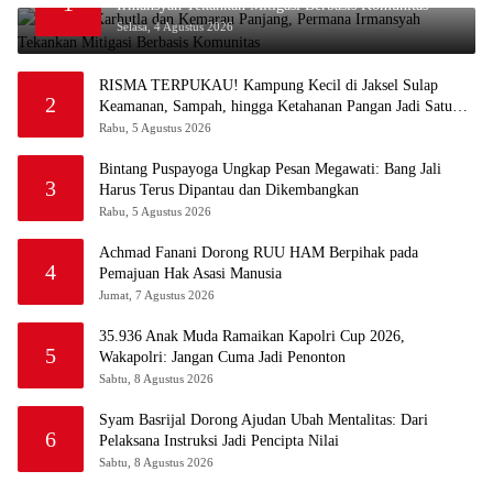
1
Irmansyah Tekankan Mitigasi Berbasis Komunitas
Selasa, 4 Agustus 2026
RISMA TERPUKAU! Kampung Kecil di Jaksel Sulap
2
Keamanan, Sampah, hingga Ketahanan Pangan Jadi Satu
Sistem
Rabu, 5 Agustus 2026
Bintang Puspayoga Ungkap Pesan Megawati: Bang Jali
3
Harus Terus Dipantau dan Dikembangkan
Rabu, 5 Agustus 2026
Achmad Fanani Dorong RUU HAM Berpihak pada
4
Pemajuan Hak Asasi Manusia
Jumat, 7 Agustus 2026
35.936 Anak Muda Ramaikan Kapolri Cup 2026,
5
Wakapolri: Jangan Cuma Jadi Penonton
Sabtu, 8 Agustus 2026
Syam Basrijal Dorong Ajudan Ubah Mentalitas: Dari
6
Pelaksana Instruksi Jadi Pencipta Nilai
Sabtu, 8 Agustus 2026