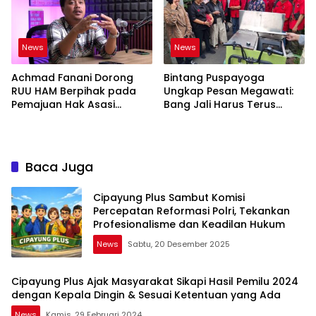
News
News
Achmad Fanani Dorong
Bintang Puspayoga
RUU HAM Berpihak pada
Ungkap Pesan Megawati:
Pemajuan Hak Asasi
Bang Jali Harus Terus
Manusia
Dipantau dan
Dikembangkan
Baca Juga
Cipayung Plus Sambut Komisi
Percepatan Reformasi Polri, Tekankan
Profesionalisme dan Keadilan Hukum
News
Sabtu, 20 Desember 2025
Cipayung Plus Ajak Masyarakat Sikapi Hasil Pemilu 2024
dengan Kepala Dingin & Sesuai Ketentuan yang Ada
News
Kamis, 29 Februari 2024