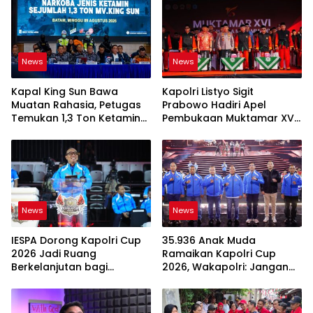
News
News
Kapal King Sun Bawa
Kapolri Listyo Sigit
Muatan Rahasia, Petugas
Prabowo Hadiri Apel
Temukan 1,3 Ton Ketamine
Pembukaan Muktamar XVI
di Natuna
Tapak Suci Putera
Muhammadiyah
News
News
IESPA Dorong Kapolri Cup
35.936 Anak Muda
2026 Jadi Ruang
Ramaikan Kapolri Cup
Berkelanjutan bagi
2026, Wakapolri: Jangan
Generasi Muda E-Sports
Cuma Jadi Penonton