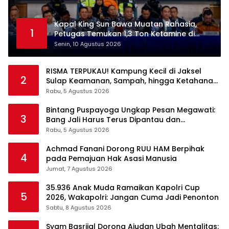
Kapal King Sun Bawa Muatan Rahasia,
1
Petugas Temukan 1,3 Ton Ketamine di
Natuna
Senin, 10 Agustus 2026
RISMA TERPUKAU! Kampung Kecil di Jaksel
2
Sulap Keamanan, Sampah, hingga Ketahanan
Pangan Jadi Satu Sistem
Rabu, 5 Agustus 2026
Bintang Puspayoga Ungkap Pesan Megawati:
3
Bang Jali Harus Terus Dipantau dan
Dikembangkan
Rabu, 5 Agustus 2026
Achmad Fanani Dorong RUU HAM Berpihak
4
pada Pemajuan Hak Asasi Manusia
Jumat, 7 Agustus 2026
35.936 Anak Muda Ramaikan Kapolri Cup
5
2026, Wakapolri: Jangan Cuma Jadi Penonton
Sabtu, 8 Agustus 2026
Syam Basrijal Dorong Ajudan Ubah Mentalitas: