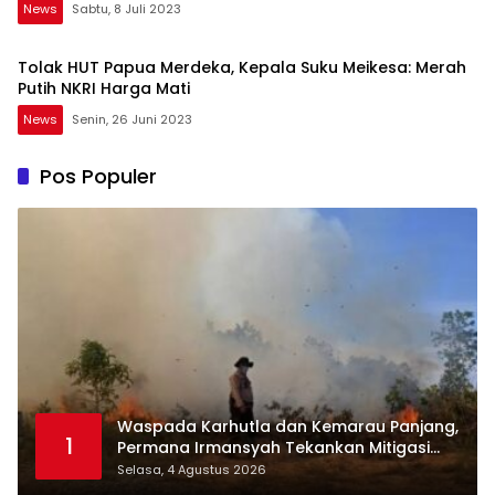
News
Sabtu, 8 Juli 2023
Tolak HUT Papua Merdeka, Kepala Suku Meikesa: Merah
Putih NKRI Harga Mati
News
Senin, 26 Juni 2023
Pos Populer
Waspada Karhutla dan Kemarau Panjang,
1
Permana Irmansyah Tekankan Mitigasi
Berbasis Komunitas
Selasa, 4 Agustus 2026