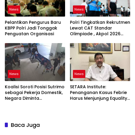
News
News
Pelantikan Pengurus Baru
Polri Tingkatkan Rekrutmen
KBPP Polri Jadi Tonggak
Lewat CAT Standar
Penguatan Organisasi
Olimpiade , Akpol 2026
Jadi Bukti
News
News
Koalisi Soroti Posisi Sutrimo
SETARA Institute:
sebagai Pekerja Domestik,
Penanganan Kasus Febrie
Negara Diminta
Harus Menjunjung Equality
Bertanggung Jawab
Before the Law
Baca Juga