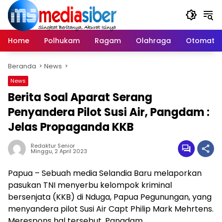
Langsung
ke
konten
Home
Polhukam
Ragam
Olahraga
Otomatif
Beranda
News
News
Berita Soal Aparat Serang
Penyandera Pilot Susi Air, Pangdam :
Jelas Propaganda KKB
Redaktur Senior
Minggu, 2 April 2023
Papua – Sebuah media Selandia Baru melaporkan
pasukan TNI menyerbu kelompok kriminal
bersenjata (KKB) di Nduga, Papua Pegunungan, yang
menyandera pilot Susi Air Capt Philip Mark Mehrtens.
Merespons hal tersebut, Pangdam