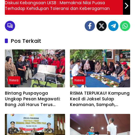
Diskusi Kebangsaan LKSB : Memaknai Nilai Puasa
Terhadap Kehidupan Toleransi dan Keberagaman
Pos Terkait
News
News
Bintang Puspayoga
RISMA TERPUKAU! Kampung
Ungkap Pesan Megawati:
Kecil di Jaksel Sulap
Bang Jali Harus Terus
Keamanan, Sampah,
Dipantau dan
hingga Ketahanan Pangan
Dikembangkan
Jadi Satu Sistem