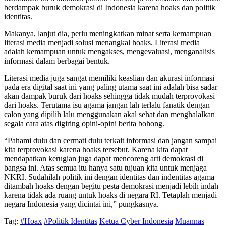
berdampak buruk demokrasi di Indonesia karena hoaks dan politik
identitas.
Makanya, lanjut dia, perlu meningkatkan minat serta kemampuan
literasi media menjadi solusi menangkal hoaks. Literasi media
adalah kemampuan untuk mengakses, mengevaluasi, menganalisis
informasi dalam berbagai bentuk.
Literasi media juga sangat memiliki keaslian dan akurasi informasi
pada era digital saat ini yang paling utama saat ini adalah bisa sadar
akan dampak buruk dari hoaks sehingga tidak mudah terprovokasi
dari hoaks. Terutama isu agama jangan lah terlalu fanatik dengan
calon yang dipilih lalu menggunakan akal sehat dan menghalalkan
segala cara atas digiring opini-opini berita bohong.
“Pahami dulu dan cermati dulu terkait informasi dan jangan sampai
kita terprovokasi karena hoaks tersebut. Karena kita dapat
mendapatkan kerugian juga dapat mencoreng arti demokrasi di
bangsa ini. Atas semua itu hanya satu tujuan kita untuk menjaga
NKRI. Sudahilah politik ini dengan identitas dan indentitas agama
ditambah hoaks dengan begitu pesta demokrasi menjadi lebih indah
karena tidak ada ruang untuk hoaks di negara RI. Tetaplah menjadi
negara Indonesia yang dicintai ini,” pungkasnya.
Tag:
#Hoax
#Politik Identitas
Ketua Cyber Indonesia
Muannas