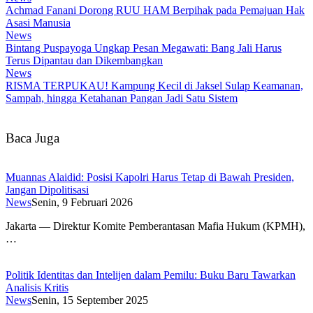
Achmad Fanani Dorong RUU HAM Berpihak pada Pemajuan Hak
Asasi Manusia
News
Bintang Puspayoga Ungkap Pesan Megawati: Bang Jali Harus
Terus Dipantau dan Dikembangkan
News
RISMA TERPUKAU! Kampung Kecil di Jaksel Sulap Keamanan,
Sampah, hingga Ketahanan Pangan Jadi Satu Sistem
Baca Juga
Muannas Alaidid: Posisi Kapolri Harus Tetap di Bawah Presiden,
Jangan Dipolitisasi
News
Senin, 9 Februari 2026
Jakarta — Direktur Komite Pemberantasan Mafia Hukum (KPMH),
…
Politik Identitas dan Intelijen dalam Pemilu: Buku Baru Tawarkan
Analisis Kritis
News
Senin, 15 September 2025