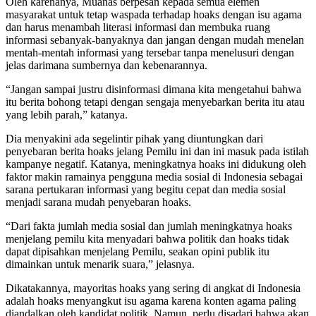
Oleh karenanya, Muanas berpesan kepada semua elemen
masyarakat untuk tetap waspada terhadap hoaks dengan isu agama
dan harus menambah literasi informasi dan membuka ruang
informasi sebanyak-banyaknya dan jangan dengan mudah menelan
mentah-mentah informasi yang tersebar tanpa menelusuri dengan
jelas darimana sumbernya dan kebenarannya.
“Jangan sampai justru disinformasi dimana kita mengetahui bahwa
itu berita bohong tetapi dengan sengaja menyebarkan berita itu atau
yang lebih parah,” katanya.
Dia menyakini ada segelintir pihak yang diuntungkan dari
penyebaran berita hoaks jelang Pemilu ini dan ini masuk pada istilah
kampanye negatif. Katanya, meningkatnya hoaks ini didukung oleh
faktor makin ramainya pengguna media sosial di Indonesia sebagai
sarana pertukaran informasi yang begitu cepat dan media sosial
menjadi sarana mudah penyebaran hoaks.
“Dari fakta jumlah media sosial dan jumlah meningkatnya hoaks
menjelang pemilu kita menyadari bahwa politik dan hoaks tidak
dapat dipisahkan menjelang Pemilu, seakan opini publik itu
dimainkan untuk menarik suara,” jelasnya.
Dikatakannya, mayoritas hoaks yang sering di angkat di Indonesia
adalah hoaks menyangkut isu agama karena konten agama paling
diandalkan oleh kandidat politik. Namun, perlu disadari bahwa akan