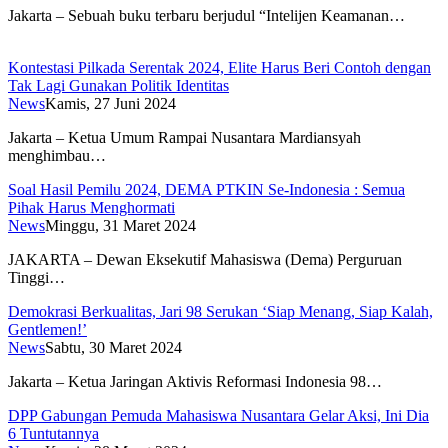
Jakarta – Sebuah buku terbaru berjudul “Intelijen Keamanan…
Kontestasi Pilkada Serentak 2024, Elite Harus Beri Contoh dengan
Tak Lagi Gunakan Politik Identitas
News
Kamis, 27 Juni 2024
Jakarta – Ketua Umum Rampai Nusantara Mardiansyah
menghimbau…
Soal Hasil Pemilu 2024, DEMA PTKIN Se-Indonesia : Semua
Pihak Harus Menghormati
News
Minggu, 31 Maret 2024
JAKARTA – Dewan Eksekutif Mahasiswa (Dema) Perguruan
Tinggi…
Demokrasi Berkualitas, Jari 98 Serukan ‘Siap Menang, Siap Kalah,
Gentlemen!’
News
Sabtu, 30 Maret 2024
Jakarta – Ketua Jaringan Aktivis Reformasi Indonesia 98…
DPP Gabungan Pemuda Mahasiswa Nusantara Gelar Aksi, Ini Dia
6 Tuntutannya