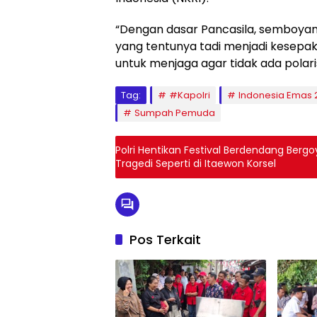
“Dengan dasar Pancasila, semboyan 
yang tentunya tadi menjadi kesepaka
untuk menjaga agar tidak ada polarisas
Tag:
#Kapolri
Indonesia Emas 
Sumpah Pemuda
Polri Hentikan Festival Berdendang Berg
Tragedi Seperti di Itaewon Korsel
Pos Terkait