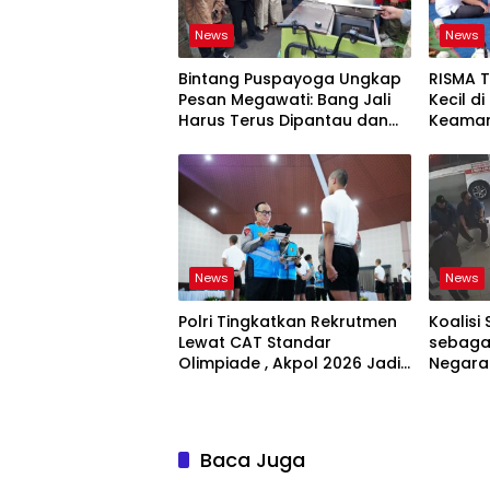
News
News
Bintang Puspayoga Ungkap
RISMA 
Pesan Megawati: Bang Jali
Kecil d
Harus Terus Dipantau dan
Keaman
Dikembangkan
Ketaha
Sistem
News
News
Polri Tingkatkan Rekrutmen
Koalisi 
Lewat CAT Standar
sebagai
Olimpiade , Akpol 2026 Jadi
Negara
Bukti
Bertan
Baca Juga