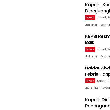
Kapolri: K
Diperjuang
News
Jumat, 2
Jakarta – Kapolr
KBPBI Resm
Baik
News
Jumat, 2
Jakarta – Kapolr
Haidar Alw
Febrie Tan
News
Sabtu, 18
JAKARTA – Pendiri
Kapolri Din
Penanganan