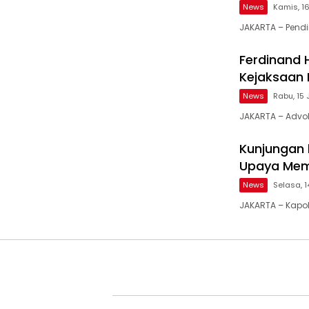
News
Kamis, 16
JAKARTA – Pendiri
Ferdinand H
Kejaksaan 
News
Rabu, 15 
JAKARTA – Advoka
Kunjungan 
Upaya Meme
News
Selasa, 1
JAKARTA – Kapolr