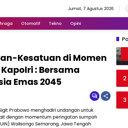
Jumat, 7 Agustus 2026
hraga
Otomatif
Tekno
Opini
Po
uan-Kesatuan di Momen
apolri : Bersama
2
sia Emas 2045
3
 Sigit Prabowo menghadiri undangan untuk
kait dengan momentum peringatan sumpah
 (UIN) Walisongo Semarang, Jawa Tengah