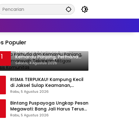
s Populer
Waspada Karhutla dan
1
Kemarau Panjang, Permana
Irmansyah Tekankan Mitigasi
Selasa, 4 Agustus 2026
Berbasis Komunitas
RISMA TERPUKAU! Kampung Kecil
di Jaksel Sulap Keamanan,
Sampah, hingga Ketahanan
Rabu, 5 Agustus 2026
Pangan Jadi Satu Sistem
Bintang Puspayoga Ungkap Pesan
Megawati: Bang Jali Harus Terus
Dipantau dan Dikembangkan
Rabu, 5 Agustus 2026