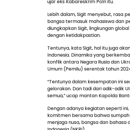
ujar eks Kabareskrim Polri itu.
Lebih dalam, Sigit menyebut, rasa p
bangsa termasuk mahasiswa dan pem
diungkapkan Sigit, lingkungan globa
dengan ketidakpastian.
Tentunya, kata Sigit, hal itu juga a
Indonesia. Dinamika yang berkemban
konflik antara Negara Rusia dan Uk
Umum (Pemilu) serentak tahun 202
“Tentunya dalam kesempatan ini se
gelorakan. Dan tadi dari adik-adik 
semua,” ucap mantan Kapolda Bante
Dengan adanya kegiatan seperti ini,
komitmen bersama bahwa sumpah p
menjaga nusa, bangsa dan bahasa d
Indonesia (NKRI).