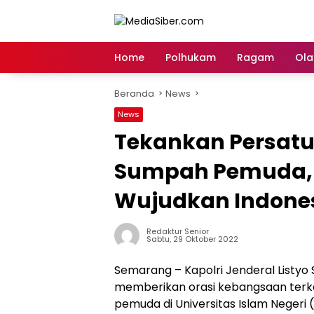
Langsung
ke
konten
Home
Polhukam
Ragam
Ola
Beranda
News
News
Tekankan Persat
Sumpah Pemuda, K
Wujudkan Indone
Redaktur Senior
Sabtu, 29 Oktober 2022
Semarang – Kapolri Jenderal Listyo
memberikan orasi kebangsaan ter
pemuda di Universitas Islam Negeri