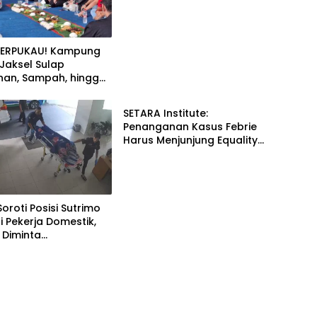
TERPUKAU! Kampung
i Jaksel Sulap
an, Sampah, hingga
News
nan Pangan Jadi Satu
SETARA Institute:
Penanganan Kasus Febrie
Harus Menjunjung Equality
Before the Law
Soroti Posisi Sutrimo
 Pekerja Domestik,
 Diminta
ggung Jawab