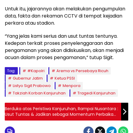
Untuk itu, jajarannya akan melakukan pengumpulan
data, fakta dan rekaman CCTV di tempat kejadian
perkara atau stadion.
“Yang jelas kami serius dan usut tuntas tentunya.
Kedepan terkait proses penyelenggaraan dan
pengamanan yang akan didiskusikan, akan menjadi
acuan dalam proses pengamanan,” tutup Sigit.
Tag:
#Kapolri
Arema vs Persebaya Ricuh
Gubernur Jatim
Ketua PSSI
Listyo Sigit Prabowo
Menpora
Takziah Korban Kanjuruhan
Tragedi Kanjuruhan
Berduka atas Peristiwa Kanjuruhan, Rampai Nusantara :
Usut Tuntas & Jadikan sebagai Momentum Perbaikan
Sepakbola Nasional