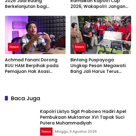
2026 Jadi Ruang
Ramaikan Kapolri Cup
Berkelanjutan bagi
2026, Wakapolri: Jangan
Generasi Muda E-Sports
Cuma Jadi Penonton
News
News
Achmad Fanani Dorong
Bintang Puspayoga
RUU HAM Berpihak pada
Ungkap Pesan Megawati:
Pemajuan Hak Asasi
Bang Jali Harus Terus
Manusia
Dipantau dan
Dikembangkan
Baca Juga
Kapolri Listyo Sigit Prabowo Hadiri Apel
Pembukaan Muktamar XVI Tapak Suci
Putera Muhammadiyah
News
Minggu, 9 Agustus 2026