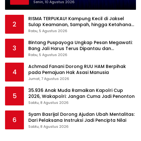
Natuna
Senin, 10 Agustus 2026
RISMA TERPUKAU! Kampung Kecil di Jaksel
2
Sulap Keamanan, Sampah, hingga Ketahanan
Pangan Jadi Satu Sistem
Rabu, 5 Agustus 2026
Bintang Puspayoga Ungkap Pesan Megawati:
3
Bang Jali Harus Terus Dipantau dan
Dikembangkan
Rabu, 5 Agustus 2026
Achmad Fanani Dorong RUU HAM Berpihak
4
pada Pemajuan Hak Asasi Manusia
Jumat, 7 Agustus 2026
35.936 Anak Muda Ramaikan Kapolri Cup
5
2026, Wakapolri: Jangan Cuma Jadi Penonton
Sabtu, 8 Agustus 2026
Syam Basrijal Dorong Ajudan Ubah Mentalitas:
6
Dari Pelaksana Instruksi Jadi Pencipta Nilai
Sabtu, 8 Agustus 2026