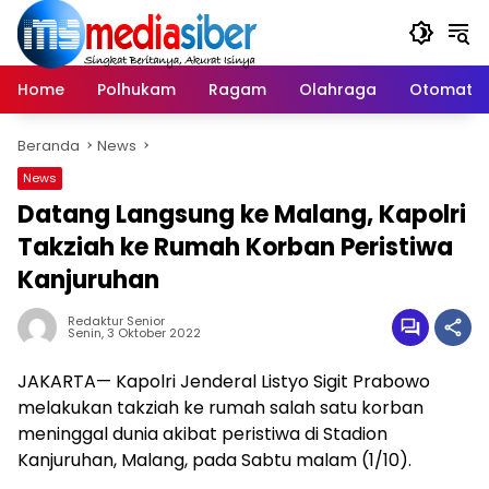
Langsung
ke
konten
Home
Polhukam
Ragam
Olahraga
Otomatif
Beranda
News
News
Datang Langsung ke Malang, Kapolri
Takziah ke Rumah Korban Peristiwa
Kanjuruhan
Redaktur Senior
Senin, 3 Oktober 2022
JAKARTA— Kapolri Jenderal Listyo Sigit Prabowo
melakukan takziah ke rumah salah satu korban
meninggal dunia akibat peristiwa di Stadion
Kanjuruhan, Malang, pada Sabtu malam (1/10).