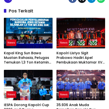
Pos Terkait
News
News
Kapal King Sun Bawa
Kapolri Listyo Sigit
Muatan Rahasia, Petugas
Prabowo Hadiri Apel
Temukan 1,3 Ton Ketamine
Pembukaan Muktamar XVI
di Natuna
Tapak Suci Putera
Muhammadiyah
News
News
IESPA Dorong Kapolri Cup
35.936 Anak Muda