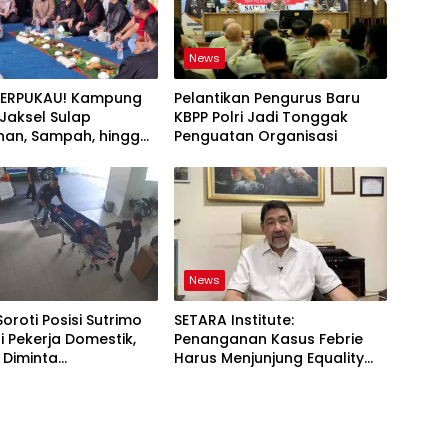
News
TERPUKAU! Kampung
Pelantikan Pengurus Baru
i Jaksel Sulap
KBPP Polri Jadi Tonggak
an, Sampah, hingga
Penguatan Organisasi
nan Pangan Jadi Satu
News
Soroti Posisi Sutrimo
SETARA Institute:
 Pekerja Domestik,
Penanganan Kasus Febrie
 Diminta
Harus Menjunjung Equality
ggung Jawab
Before the Law