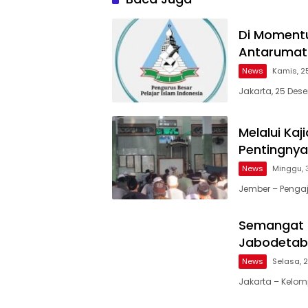
Di Momentu
Antarumat
News
Kamis, 2
Jakarta, 25 Des
Melalui Kaj
Pentingny
News
Minggu, 
Jember – Pengaj
Semangat 
Jabodetabe
News
Selasa, 
Jakarta – Kelo