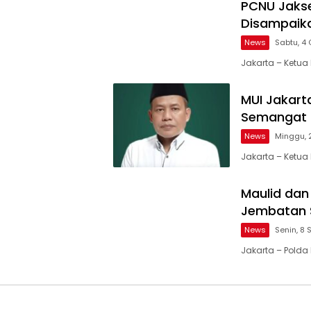
PCNU Jakse
Disampaik
News
Sabtu, 4
Jakarta – Ketu
MUI Jakart
Semangat 
News
Minggu, 
Jakarta – Ketua
Maulid dan
Jembatan S
News
Senin, 8
Jakarta – Polda