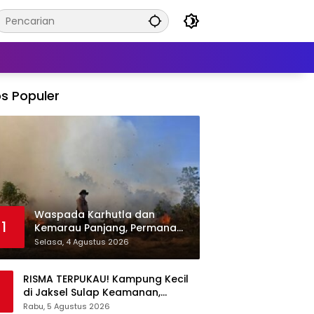
s Populer
Waspada Karhutla dan
1
Kemarau Panjang, Permana
Irmansyah Tekankan Mitigasi
Selasa, 4 Agustus 2026
Berbasis Komunitas
RISMA TERPUKAU! Kampung Kecil
di Jaksel Sulap Keamanan,
Sampah, hingga Ketahanan
Rabu, 5 Agustus 2026