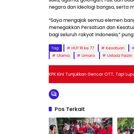
negara dan ideologi bangsa, serta m
“Saya mengajak semua elemen bangs
menegakkan Persatuan dan Kesatu
bagi seluruh rakyat Indonesia,” pun
Tag:
HUT RI ke 77
Kesatuan
Ulama
Umaro
Ustadz Faizin
KPK Kini Tunjukkan Gencar OTT, Tapi Lu
Pos Terkait