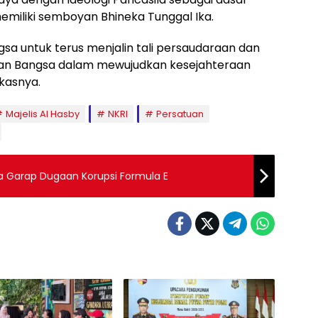
emiliki semboyan Bhineka Tunggal Ika.
a untuk terus menjalin tali persaudaraan dan
an Bangsa dalam mewujudkan kesejahteraan
gkasnya.
Majelis Al Hasby
NKRI
Persatuan
pa Garap Dugaan Korupsi Formula E