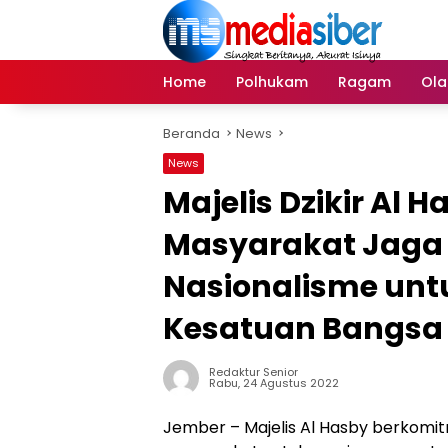
Langsung
ke
konten
Home
Polhukam
Ragam
Ola
Beranda
News
News
Majelis Dzikir Al
Masyarakat Jaga
Nasionalisme unt
Kesatuan Bangsa
Redaktur Senior
Rabu, 24 Agustus 2022
Jember – Majelis Al Hasby berko