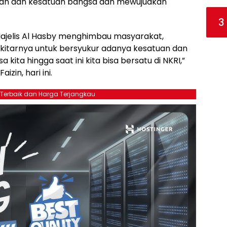
an dan kesatuan bangsa dan mewujudkan
3
 Majelis Al Hasby menghimbau masyarakat,
ekitarnya untuk bersyukur adanya kesatuan dan
kita hingga saat ini kita bisa bersatu di NKRI,”
izin, hari ini.
 Terbaik dan Harga Terjangkau