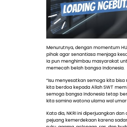
Menurutnya, dengan momentum HUT
pihak agar senantiasa menjaga kesa
Ia pun menghimbau masyarakat untu
memecah belah bangsa Indonesia.
“Isu menyesatkan semoga kita bis
kita berdoa kepada Allah SWT mem
semoga bangsa Indonesia tetap bers
kita samina watona ulama wal umaro
Kata dia, NKRI ini diperjuangkan da
pejuang kemerdekaan karena sadar 
suku, agama, golongan, ras, dan bud