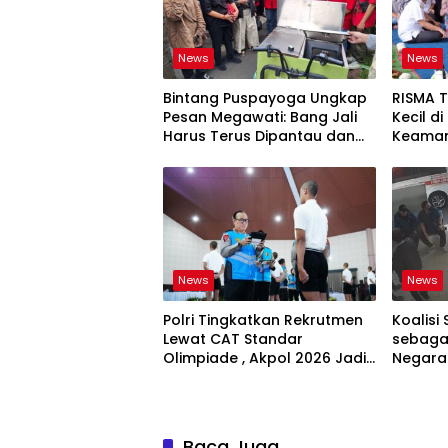
News
News
Bintang Puspayoga Ungkap
RISMA 
Pesan Megawati: Bang Jali
Kecil d
Harus Terus Dipantau dan
Keaman
Dikembangkan
Ketaha
Sistem
News
News
Polri Tingkatkan Rekrutmen
Koalisi 
Lewat CAT Standar
sebagai
Olimpiade , Akpol 2026 Jadi
Negara
Bukti
Bertan
Baca Juga