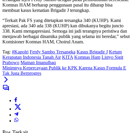
Komnas HAM berharap penggunaan pasal itu diharap bisa
membuat kasus kematian Brigadir J terungkap.
“Terkait Pak FS yang ditetapkan tersangka 340 (KUHP). Kami
apresiasi, ada 340 ada 338 (KUHP) kan dibukanya begitu juncto
338. Kami mengapresiasi. Semoga ini jadi terangnya peristiwa dan
menjawab berbagai dinamika publik yang selama ini beredar,” sebut
Komisioner Komnas HAM, Choirul Anam.
Tag:
#Kapolri
Ferdy Sambo Tersangka
Kasus Brigadir J
Ketum
Kerapatan Indonesia Tanah Air
KITA
Komnas Ham
Listyo Sigit
Prabowo
Maman Imanulhaq
Minimnya Kepercayaan Publik ke KPK Karena Kasus Formula E
Tak Juga Berprogres
Pos Terkait