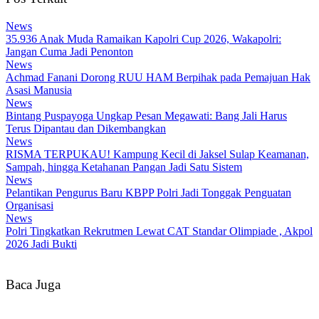
News
35.936 Anak Muda Ramaikan Kapolri Cup 2026, Wakapolri:
Jangan Cuma Jadi Penonton
News
Achmad Fanani Dorong RUU HAM Berpihak pada Pemajuan Hak
Asasi Manusia
News
Bintang Puspayoga Ungkap Pesan Megawati: Bang Jali Harus
Terus Dipantau dan Dikembangkan
News
RISMA TERPUKAU! Kampung Kecil di Jaksel Sulap Keamanan,
Sampah, hingga Ketahanan Pangan Jadi Satu Sistem
News
Pelantikan Pengurus Baru KBPP Polri Jadi Tonggak Penguatan
Organisasi
News
Polri Tingkatkan Rekrutmen Lewat CAT Standar Olimpiade , Akpol
2026 Jadi Bukti
Baca Juga