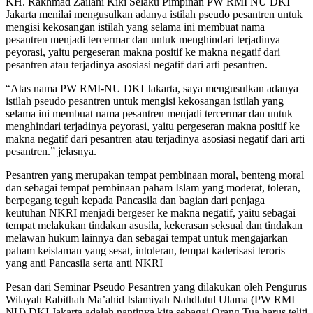
KH. Rakhmad Zailani Kiki Selaku Pimpinan PW RMI NU DKI
Jakarta menilai mengusulkan adanya istilah pseudo pesantren untuk
mengisi kekosangan istilah yang selama ini membuat nama
pesantren menjadi tercermar dan untuk menghindari terjadinya
peyorasi, yaitu pergeseran makna positif ke makna negatif dari
pesantren atau terjadinya asosiasi negatif dari arti pesantren.
“Atas nama PW RMI-NU DKI Jakarta, saya mengusulkan adanya
istilah pseudo pesantren untuk mengisi kekosangan istilah yang
selama ini membuat nama pesantren menjadi tercermar dan untuk
menghindari terjadinya peyorasi, yaitu pergeseran makna positif ke
makna negatif dari pesantren atau terjadinya asosiasi negatif dari arti
pesantren.” jelasnya.
Pesantren yang merupakan tempat pembinaan moral, benteng moral
dan sebagai tempat pembinaan paham Islam yang moderat, toleran,
berpegang teguh kepada Pancasila dan bagian dari penjaga
keutuhan NKRI menjadi bergeser ke makna negatif, yaitu sebagai
tempat melakukan tindakan asusila, kekerasan seksual dan tindakan
melawan hukum lainnya dan sebagai tempat untuk mengajarkan
paham keislaman yang sesat, intoleran, tempat kaderisasi teroris
yang anti Pancasila serta anti NKRI
Pesan dari Seminar Pseudo Pesantren yang dilakukan oleh Pengurus
Wilayah Rabithah Ma’ahid Islamiyah Nahdlatul Ulama (PW RMI
NU) DKI Jakarta adalah nantinya kita sebagai Orang Tua harus teliti