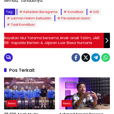
semua,” tandasnya.
Tag:
Ketaatan Beragama
Konstitusi
LHS
Lukman Hakim Saifuddin
Peradaban Islam
Taat Konstitusi
Rayakan Idul Yatama bersama Anak-anak Yatim, JARI
98 : Kapolda Banten & Jajaran Luar Biasa Humanis
Pos Terkait
News
News