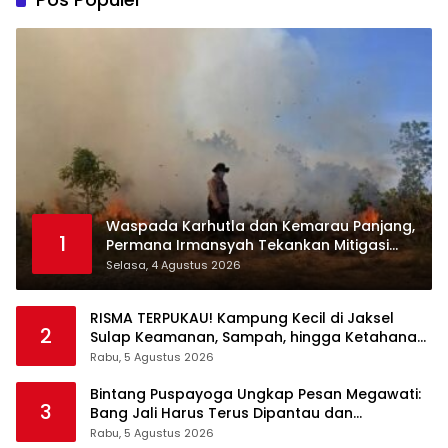
Waspada Karhutla dan Kemarau Panjang,
1
Permana Irmansyah Tekankan Mitigasi
Berbasis Komunitas
Selasa, 4 Agustus 2026
RISMA TERPUKAU! Kampung Kecil di Jaksel
2
Sulap Keamanan, Sampah, hingga Ketahanan
Pangan Jadi Satu Sistem
Rabu, 5 Agustus 2026
Bintang Puspayoga Ungkap Pesan Megawati:
3
Bang Jali Harus Terus Dipantau dan
Dikembangkan
Rabu, 5 Agustus 2026