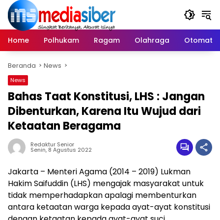
Langsung
ke
konten
Home
Polhukam
Ragam
Olahraga
Otomatif
Beranda
News
News
Bahas Taat Konstitusi, LHS : Jangan
Dibenturkan, Karena Itu Wujud dari
Ketaatan Beragama
Redaktur Senior
Senin, 8 Agustus 2022
Jakarta – Menteri Agama (2014 – 2019) Lukman
Hakim Saifuddin (LHS) mengajak masyarakat untuk
tidak memperhadapkan apalagi membenturkan
antara ketaatan warga kepada ayat-ayat konstitusi
dengan ketaatan kepada ayat-ayat suci.