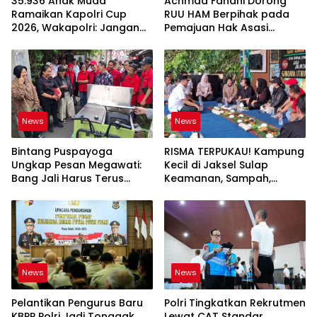
35.936 Anak Muda
Achmad Fanani Dorong
Ramaikan Kapolri Cup
RUU HAM Berpihak pada
2026, Wakapolri: Jangan
Pemajuan Hak Asasi
Cuma Jadi Penonton
Manusia
News
News
Bintang Puspayoga
RISMA TERPUKAU! Kampung
Ungkap Pesan Megawati:
Kecil di Jaksel Sulap
Bang Jali Harus Terus
Keamanan, Sampah,
Dipantau dan
hingga Ketahanan Pangan
Dikembangkan
Jadi Satu Sistem
News
News
Pelantikan Pengurus Baru
Polri Tingkatkan Rekrutmen
KBPP Polri Jadi Tonggak
Lewat CAT Standar