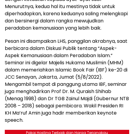
Menurutnya, kedua hal itu mestinya tidak untuk
diperhadapkan, karena keduanya saling melengkapi
dan bersinergi dalam rangka mewujudkan
peradaban kemanusiaan yang lebih baik.
Pesan ini disampaikan LHS, panggilan akrabnya, saat
berbicara dalam Diskusi Publik tentang “Aspek-
Aspek Kemanusiaan dalam Peradaban Islam.”
Seminar ini digelar Majelis Hukama Muslimin (MHM)
dalam memeriahkan Islamic Book Fair (IBF) ke-20 di
JCC Senayan, Jakarta, Jumat (5/8/2022).
Mengambil tempat di panggung utama IBF, seminar
juga menghadirkan Prof Dr. M. Quraish Shihab
(Menag 1998) dan Dr TGB Zainul Majdi (Gubernur NTB
2008 – 2018) sebagai pembicara. Wakil Presiden RI
KH Ma’ruf Amin juga hadir memberikan keynote
speech.
Pakai Hosting Terbaik dan Harga Terjangkau