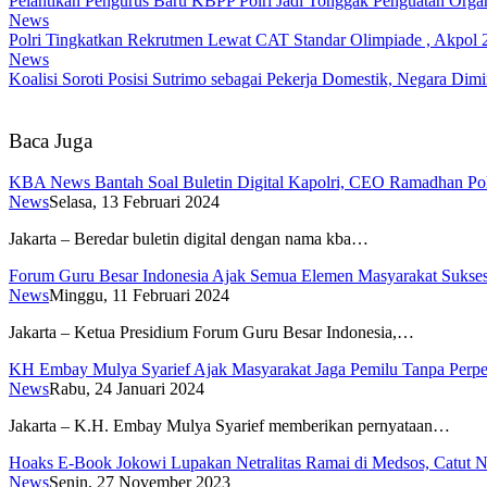
Pelantikan Pengurus Baru KBPP Polri Jadi Tonggak Penguatan Organ
News
Polri Tingkatkan Rekrutmen Lewat CAT Standar Olimpiade , Akpol 2
News
Koalisi Soroti Posisi Sutrimo sebagai Pekerja Domestik, Negara Di
Baca Juga
KBA News Bantah Soal Buletin Digital Kapolri, CEO Ramadhan Po
News
Selasa, 13 Februari 2024
Jakarta – Beredar buletin digital dengan nama kba…
Forum Guru Besar Indonesia Ajak Semua Elemen Masyarakat Sukse
News
Minggu, 11 Februari 2024
Jakarta – Ketua Presidium Forum Guru Besar Indonesia,…
KH Embay Mulya Syarief Ajak Masyarakat Jaga Pemilu Tanpa Perp
News
Rabu, 24 Januari 2024
Jakarta – K.H. Embay Mulya Syarief memberikan pernyataan…
Hoaks E-Book Jokowi Lupakan Netralitas Ramai di Medsos, Catut 
News
Senin, 27 November 2023