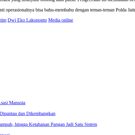
ti operasionalnya bisa bahu-membahu dengan teman-teman Polda Jatim
atim
Dwi Eko Lakononto
Media online
sasi Manusia
 Dipantau dan Dikembangkan
ah, hingga Ketahanan Pangan Jadi Satu Sistem