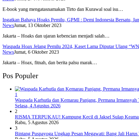
E-book yang mengatasnamakan Tirto dan Kurawal soal isu…
Ingatkan Bahaya Hoaks Pemilu, GPMI : Demi Indonesia Bersatu, Ja
News
Jumat, 13 Oktober 2023
Jakarta – Hoaks dan ujaran kebencian menjadi salah…
Waspada Hoax Jelang Pemilu 2024, Kaset Lama Diputar Ulang “W
News
Jumat, 6 Oktober 2023
Jakarta – Hoax, fitnah, dan berita palsu marak…
Pos Populer
1
Waspada Karhutla dan Kemarau Panjang, Permana Irmansyah T
Selasa, 4 Agustus 2026
2
RISMA TERPUKAU! Kampung Kecil di Jaksel Sulap Keamanan
Rabu, 5 Agustus 2026
3
Bintang Puspayoga Ungkap Pesan Megawati: Bang Jali Harus