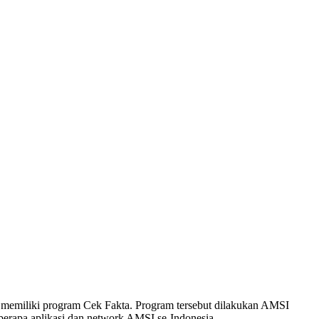
 memiliki program Cek Fakta. Program tersebut dilakukan AMSI
beberapa aplikasi dan network AMSI se-Indonesia.