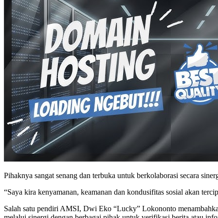
Pihaknya sangat senang dan terbuka untuk berkolaborasi secara sine
“Saya kira kenyamanan, keamanan dan kondusifitas sosial akan tercipt
Salah satu pendiri AMSI, Dwi Eko “Lucky” Lokononto menambahkan, 
melalui sinergi dengan berbagai pihak untuk verifikasi berita atau i