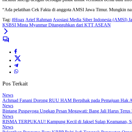
“Ada pelatihan Cek Fakta di anggota AMSI Jawa Timur. Mungkin nan
Tag:
#Hoax
Arief Rahman
Asosiasi Media Siber Indonesia (AMSI) J
KSBSI Minta Myanmar Ditangguhkan dari KTT ASEAN
Pos Terkait
News
Achmad Fanani Dorong RUU HAM Berpihak pada Pemajuan Hak A
News
Bintang Puspayoga Ungkap Pesan Megawati: Bang Jali Harus Terus
News
RISMA TERPUKAU! Kampung Kecil di Jaksel Sulap Keamanan, Samp
News