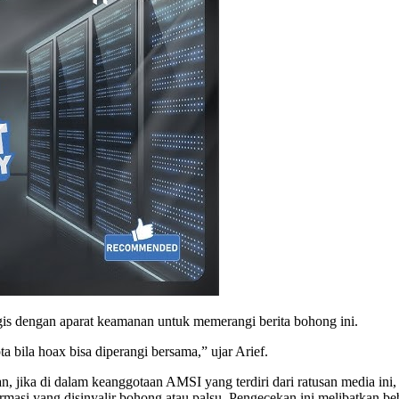
rgis dengan aparat keamanan untuk memerangi berita bohong ini.
a bila hoax bisa diperangi bersama,” ujar Arief.
jika di dalam keanggotaan AMSI yang terdiri dari ratusan media ini,
nformasi yang disinyalir bohong atau palsu. Pengecekan ini melibatkan 