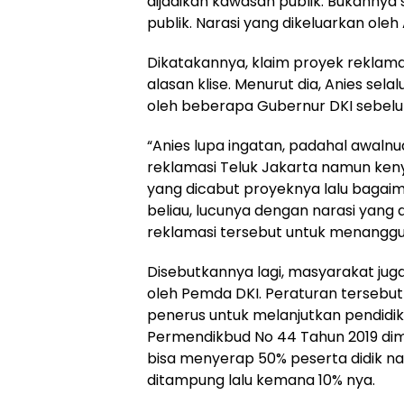
dijadikan kawasan publik. Bukanny
publik. Narasi yang dikeluarkan ole
Dikatakannya, klaim proyek reklam
alasan klise. Menurut dia, Anies sel
oleh beberapa Gubernur DKI sebel
“Anies lupa ingatan, padahal awalnu
reklamasi Teluk Jakarta namun kenya
yang dicabut proyeknya lalu bagaim
beliau, lucunya dengan narasi yan
reklamasi tersebut untuk menanggul
Disebutkannya lagi, masyarakat jug
oleh Pemda DKI. Peraturan tersebut
penerus untuk melanjutkan pendidi
Permendikbud No 44 Tahun 2019 dim
bisa menyerap 50% peserta didik n
ditampung lalu kemana 10% nya.