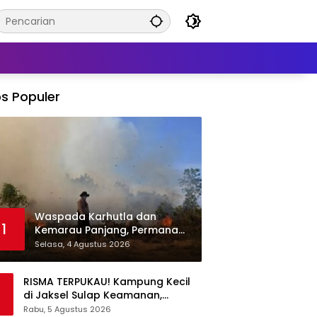
s Populer
Waspada Karhutla dan
1
Kemarau Panjang, Permana
Irmansyah Tekankan Mitigasi
Selasa, 4 Agustus 2026
Berbasis Komunitas
RISMA TERPUKAU! Kampung Kecil
di Jaksel Sulap Keamanan,
Sampah, hingga Ketahanan
Rabu, 5 Agustus 2026