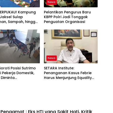
News
TERPUKAU! Kampung
Pelantikan Pengurus Baru
i Jaksel Sulap
KBPP Polri Jadi Tonggak
an, Sampah, hingga
Penguatan Organisasi
nan Pangan Jadi Satu
News
Soroti Posisi Sutrimo
SETARA Institute:
 Pekerja Domestik,
Penanganan Kasus Febrie
 Diminta
Harus Menjunjung Equality
ggung Jawab
Before the Law
 Pengamat : Eks HTI yang Sakit Hati, Kritik