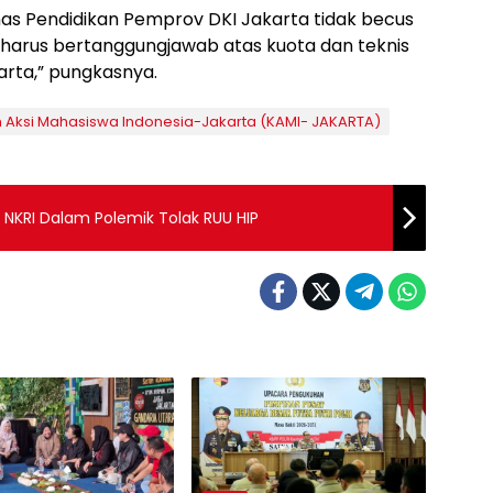
Dinas Pendidikan Pemprov DKI Jakarta tidak becus
harus bertanggungjawab atas kuota dan teknis
arta,” pungkasnya.
 Aksi Mahasiswa Indonesia-Jakarta (KAMI- JAKARTA)
NKRI Dalam Polemik Tolak RUU HIP