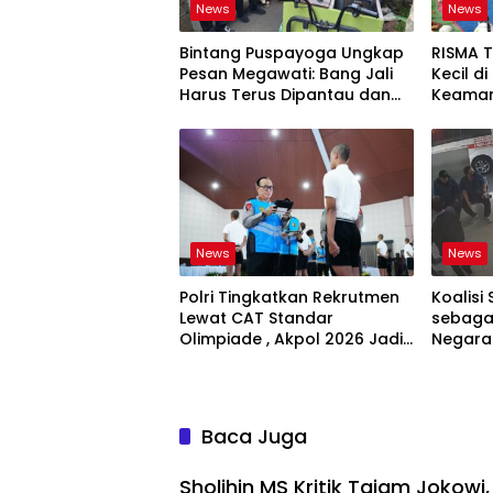
News
News
Bintang Puspayoga Ungkap
RISMA 
Pesan Megawati: Bang Jali
Kecil d
Harus Terus Dipantau dan
Keaman
Dikembangkan
Ketaha
Sistem
News
News
Polri Tingkatkan Rekrutmen
Koalisi 
Lewat CAT Standar
sebagai
Olimpiade , Akpol 2026 Jadi
Negara
Bukti
Bertan
Baca Juga
Sholihin MS Kritik Tajam Jokowi,