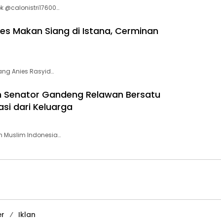
k @calonistri17600…
es Makan Siang di Istana, Cerminan
ang Anies Rasyid…
on Senator Gandeng Relawan Bersatu
si dari Keluarga
 Muslim Indonesia…
er
Iklan