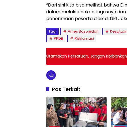
“Dari sini kita bisa melihat bahwa 
dalam melaksanakan tugasnya dan 
penerimaan peserta didik di DKI Jak
Tag:
Anies Baswedan
Kesatuan
PPDB
Reklamasi
Utamakan Persatuan, Jangan Korbankan 
Pos Terkait