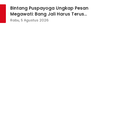
Pangan Jadi Satu Sistem
Bintang Puspayoga Ungkap Pesan
Megawati: Bang Jali Harus Terus
Dipantau dan Dikembangkan
Rabu, 5 Agustus 2026