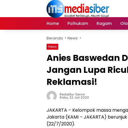
Langsung
ke
konten
Home
Polhukam
Ragam
Ola
Beranda
News
News
Anies Baswedan Di
Jangan Lupa Ricu
Reklamasi!
Redaktur Senior
Rabu, 22 Juli 2020
JAKARTA – Kelompok massa mengat
Jakarta (KAMI – JAKARTA) berunjuk 
(22/7/2020).