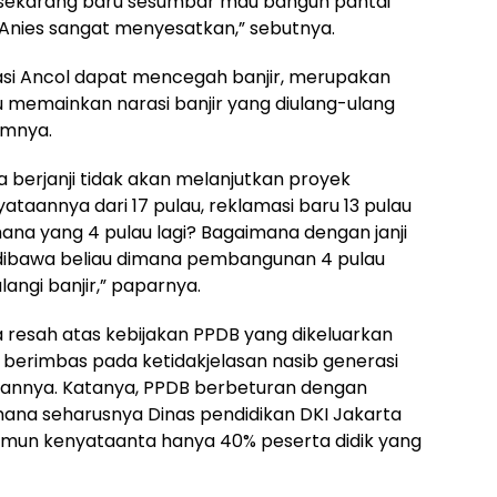
a sekarang baru sesumbar mau bangun pantai
h Anies sangat menyesatkan,” sebutnya.
asi Ancol dapat mencegah banjir, merupakan
alu memainkan narasi banjir yang diulang-ulang
umnya.
a berjanji tidak akan melanjutkan proyek
taannya dari 17 pulau, reklamasi baru 13 pulau
ana yang 4 pulau lagi? Bagaimana dengan janji
g dibawa beliau dimana pembangunan 4 pulau
angi banjir,” paparnya.
a resah atas kebijakan PPDB yang dikeluarkan
 berimbas pada ketidakjelasan nasib generasi
kannya. Katanya, PPDB berbeturan dengan
ana seharusnya Dinas pendidikan DKI Jakarta
amun kenyataanta hanya 40% peserta didik yang