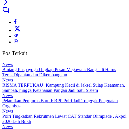
Pos Terkait
News
Bintang Puspayoga Ungkap Pesan Megawati: Bang Jali Harus
Terus Dipantau dan Dikembangkan
News
RISMA TERPUKAU! Kampung Kecil di Jaksel Sulap Keamanan,
Sampah, hingga Ketahanan Pangan Jadi Satu Sistem
News
Pelantikan Pengurus Baru KBPP Polri Jadi Tonggak Penguatan
Organisasi
News
Polri Tingkatkan Rekrutmen Lewat CAT Standar Olimpiade , Akpol
2026 Jadi Bukti
News