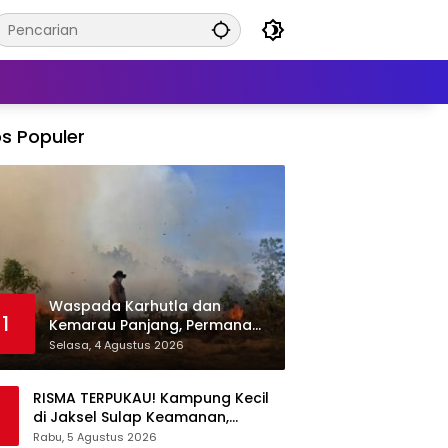
s Populer
Waspada Karhutla dan
1
Kemarau Panjang, Permana
Irmansyah Tekankan Mitigasi
Selasa, 4 Agustus 2026
Berbasis Komunitas
RISMA TERPUKAU! Kampung Kecil
di Jaksel Sulap Keamanan,
Sampah, hingga Ketahanan
Rabu, 5 Agustus 2026