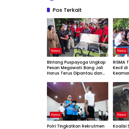
Pos Terkait
News
News
Bintang Puspayoga Ungkap
RISMA 
Pesan Megawati: Bang Jali
Kecil d
Harus Terus Dipantau dan
Keaman
Dikembangkan
Ketaha
Sistem
News
News
Polri Tingkatkan Rekrutmen
Koalisi 