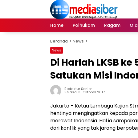
Langsung
ke
konten
Home
Polhukam
Ragam
Ola
Beranda
News
News
Di Harlah LKSB k
Satukan Misi Indo
Redaktur Senior
Selasa, 31 Oktober 2017
Jakarta – Ketua Lembaga Kajian Str
hentinya mengingatkan kepada par
merawat Indonesia. Hal ia sampaika
dari konflik yang tak jarang berpo