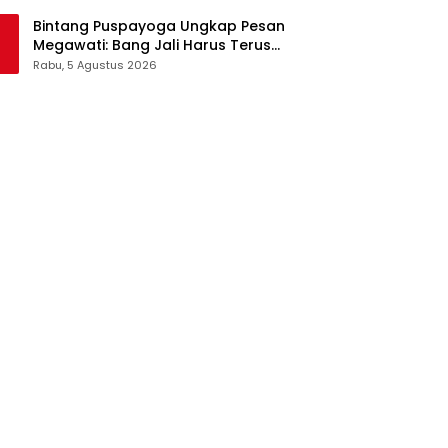
Pangan Jadi Satu Sistem
Bintang Puspayoga Ungkap Pesan
Megawati: Bang Jali Harus Terus
Dipantau dan Dikembangkan
Rabu, 5 Agustus 2026