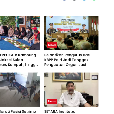
News
TERPUKAU! Kampung
Pelantikan Pengurus Baru
i Jaksel Sulap
KBPP Polri Jadi Tonggak
an, Sampah, hingga
Penguatan Organisasi
nan Pangan Jadi Satu
News
Soroti Posisi Sutrimo
SETARA Institute: