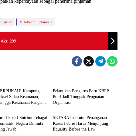
apatkan kepercayaan sebagai penerima pinjaman
Susulan
Telkom Indonesia
 Aksi 299
News
TERPUKAU! Kampung
Pelantikan Pengurus Baru KBPP
Jaksel Sulap Keamanan,
Polri Jadi Tonggak Penguatan
hingga Ketahanan Pangan
Organisasi
News
 Sistem
oroti Posisi Sutrimo sebagai
SETARA Institute: Penanganan
Domestik, Negara Diminta
Kasus Febrie Harus Menjunjung
ung Jawab
Equality Before the Law