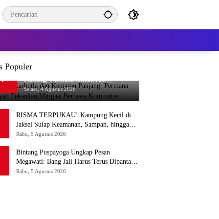
s Populer
Waspada Karhutla dan Kemarau
1
Panjang, Permana Irmansyah
Tekankan Mitigasi Berbasis Komunitas
Selasa, 4 Agustus 2026
RISMA TERPUKAU! Kampung Kecil di
Jaksel Sulap Keamanan, Sampah, hingga
Ketahanan Pangan Jadi Satu Sistem
Rabu, 5 Agustus 2026
Bintang Puspayoga Ungkap Pesan
Megawati: Bang Jali Harus Terus Dipantau
dan Dikembangkan
Rabu, 5 Agustus 2026