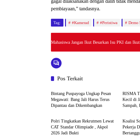
gagal dilaksanakan dengan dalih tidak mend
pembiayaan,” tandasnya.
Tag:
#Kamerad
#Peristiwa
Demo 
Mahasiswa Jangan Ikut Besarkan Isu PKI dan Ikut
Pos Terkait
News
News
Bintang Puspayoga Ungkap Pesan
RISMA 
Megawati: Bang Jali Harus Terus
Kecil di 
Dipantau dan Dikembangkan
Sampah, 
News
News
Jadi Satu
Polri Tingkatkan Rekrutmen Lewat
Koalisi S
CAT Standar Olimpiade , Akpol
Pekerja 
2026 Jadi Bukti
Bertangg