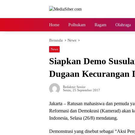
Langsung
ke
konten
Home
Polhukam
Ragam
Olahraga
Beranda
News
News
Siapkan Demo Susula
Dugaan Kecurangan D
Redaktur Senior
Senin, 25 September 2017
Jakarta – Ratusan mahasiswa dan pemuda y
Reformasi dan Demokrasi (Kamerad) akan ke
Indonesia, Selasa (26/8) mendatang.
Demonstrasi yang disebut sebagai “Aksi Pen