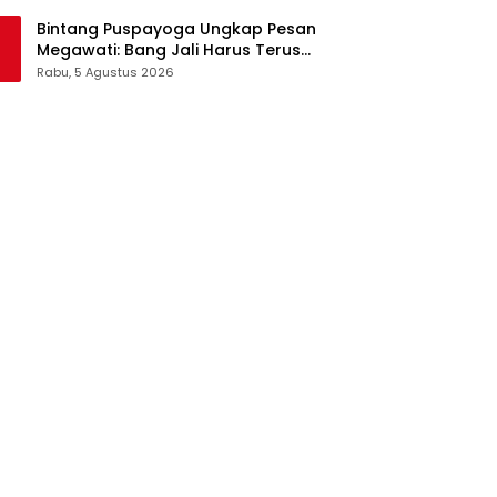
Pangan Jadi Satu Sistem
Bintang Puspayoga Ungkap Pesan
Megawati: Bang Jali Harus Terus
Dipantau dan Dikembangkan
Rabu, 5 Agustus 2026