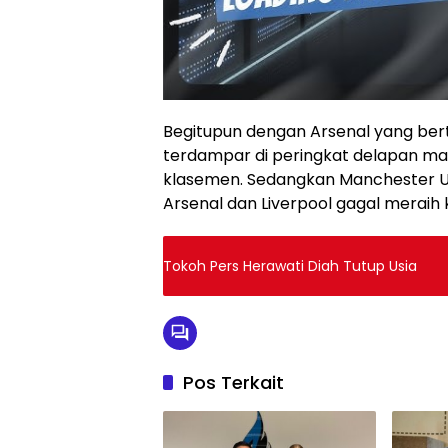
Begitupun dengan Arsenal yang ber
terdampar di peringkat delapan masi
klasemen. Sedangkan Manchester Uni
Arsenal dan Liverpool gagal merai
Tokoh Pers Herawati Diah Tutup Usia
Pos Terkait