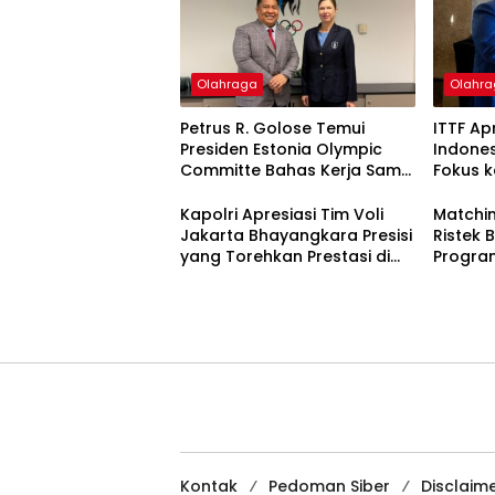
Olahraga
Olahr
Petrus R. Golose Temui
ITTF Ap
Presiden Estonia Olympic
Indones
Committe Bahas Kerja Sama
Fokus 
Tenis Meja
untuk 
Kapolri Apresiasi Tim Voli
Matchi
Jakarta Bhayangkara Presisi
Ristek
yang Torehkan Prestasi di
Program
Kejuaraan Internasional
Kontak
Pedoman Siber
Disclaim