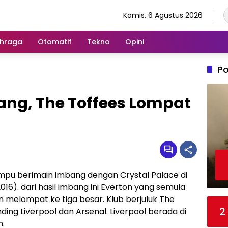
Kamis, 6 Agustus 2026
hraga
Otomatif
Tekno
Opini
Po
ang, The Toffees Lompat
pu berimain imbang dengan Crystal Palace di
016). dari hasil imbang ini Everton yang semula
melompat ke tiga besar. Klub berjuluk The
2
nding Liverpool dan Arsenal. Liverpool berada di
n.