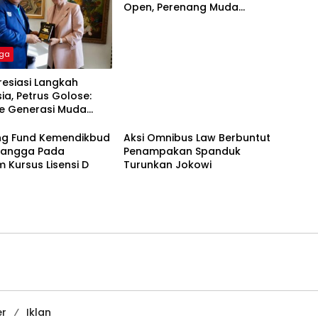
Open, Perenang Muda
Sulawesi Tenggara Raih
Tiket Menuju PON XXI
aga
resiasi Langkah
ia, Petrus Golose:
ke Generasi Muda
Emas Dunia
ng Fund Kemendikbud
Aksi Omnibus Law Berbuntut
 Bangga Pada
Penampakan Spanduk
 Kursus Lisensi D
Turunkan Jokowi
er
Iklan