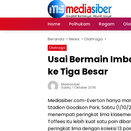
Langsung
ke
konten
Home
Polhukam
Ragam
Ola
Beranda
News
Olahraga
Olahraga
Usai Bermain Imb
ke Tiga Besar
Mediasiber
Sabtu, 1 Oktober 2016
Mediasiber.com-Everton hanya mam
Stadion Goodison Park, Sabtu (1/10/2
menempati peringkat lima klasemen 
Toffees itu lebih kuat satu poin diba
peringkat lima dengan koleksi 13 poi