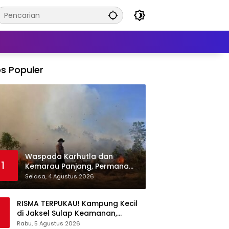
s Populer
Waspada Karhutla dan
1
Kemarau Panjang, Permana
Irmansyah Tekankan Mitigasi
Selasa, 4 Agustus 2026
Berbasis Komunitas
RISMA TERPUKAU! Kampung Kecil
di Jaksel Sulap Keamanan,
Sampah, hingga Ketahanan
Rabu, 5 Agustus 2026