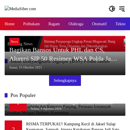
Langsung
ke
konten
Home
Polhukam
Ragam
Olahraga
Otomatif
Tekno
Berpihak pada
Bintang Puspayoga Ungkap Pesan Megawati: Bang
News
Breaking News
Jali Harus Terus Dipantau dan Dikembangkan
Bagikan Bansos Untuk PHL dan CS,
Alumni SIP 50 Resimen WSA Polda Jambi
Balai Bhayangkara Siginjai (BSS) Polda Jambi
Peduli Kemanusiaan
Jumat, 15 Oktober 2021
Selengkapnya
Pos Populer
Waspada Karhutla dan Kemarau Panjang, Permana
1
Irmansyah Tekankan Mitigasi Berbasis Komunitas
Selasa, 4 Agustus 2026
RISMA TERPUKAU! Kampung Kecil di Jaksel Sulap
2
Keamanan, Sampah, hingga Ketahanan Pangan Jadi Satu