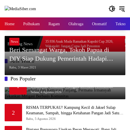
Langsung
ke
konten
Home
Polhukam
Ragam
Olahraga
Otomatif
Tekno
entalitas: Dari
35.936 Anak Muda Ramaikan Kapolri Cup 2026,
News
Breaking News
ai
Wakapolri: Jangan Cuma Jadi Penonton
Beri Semangat Warga, Tokoh Papua di
DIY Siap Dukung Pemerintah Hadapi
Aris Yeimo
Pandemi Covid-19
Rabu, 3 Maret 2021
Pos Populer
Waspada Karhutla dan Kemarau Panjang, Permana
1
Irmansyah Tekankan Mitigasi Berbasis Komunitas
Selasa, 4 Agustus 2026
RISMA TERPUKAU! Kampung Kecil di Jaksel Sulap
2
Keamanan, Sampah, hingga Ketahanan Pangan Jadi Satu
Sistem
Rabu, 5 Agustus 2026
Bintang Puspayoga Ungkap Pesan Megawati: Bang Jali