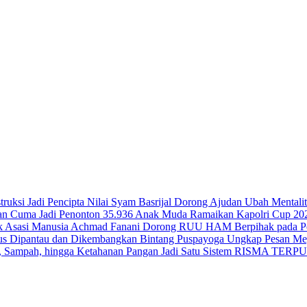
Syam Basrijal Dorong Ajudan Ubah Mentalitas
35.936 Anak Muda Ramaikan Kapolri Cup 202
Achmad Fanani Dorong RUU HAM Berpihak pada Pe
Bintang Puspayoga Ungkap Pesan Meg
RISMA TERPUKA