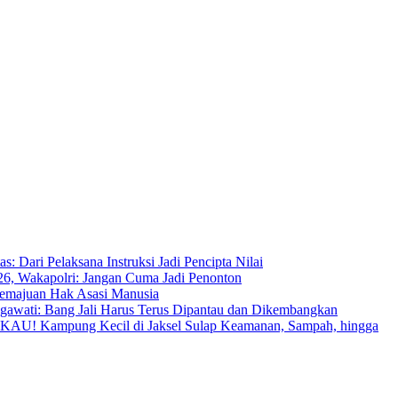
: Dari Pelaksana Instruksi Jadi Pencipta Nilai
6, Wakapolri: Jangan Cuma Jadi Penonton
majuan Hak Asasi Manusia
awati: Bang Jali Harus Terus Dipantau dan Dikembangkan
U! Kampung Kecil di Jaksel Sulap Keamanan, Sampah, hingga