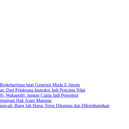
erkelanjutan bagi Generasi Muda E-Sports
: Dari Pelaksana Instruksi Jadi Pencipta Nilai
6, Wakapolri: Jangan Cuma Jadi Penonton
majuan Hak Asasi Manusia
awati: Bang Jali Harus Terus Dipantau dan Dikembangkan