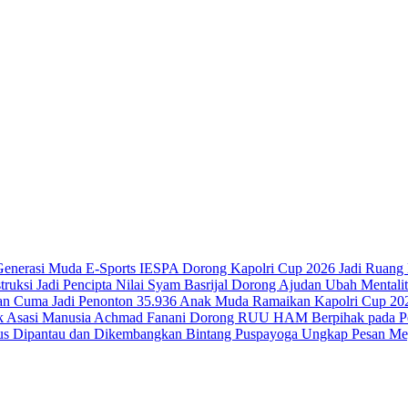
IESPA Dorong Kapolri Cup 2026 Jadi Ruang B
Syam Basrijal Dorong Ajudan Ubah Mentalitas
35.936 Anak Muda Ramaikan Kapolri Cup 202
Achmad Fanani Dorong RUU HAM Berpihak pada Pe
Bintang Puspayoga Ungkap Pesan Meg