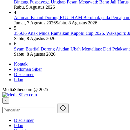
Bintang Puspayoga Ungkap Pesan Megawati: Bang Jali Harus
Rabu, 5 Agustus 2026
4
Achmad Fanani Dorong RUU HAM Berpihak pada Pemajuan 
Jumat, 7 Agustus 2026
Sabtu, 8 Agustus 2026
5
35.936 Anak Muda Ramaikan Kapolri Cup 2026, Wakapolri: J
Sabtu, 8 Agustus 2026
6
Syam Basrijal Dorong Ajudan Ubah Mentalitas: Dari Pelaksana I
Sabtu, 8 Agustus 2026
Kontak
Pedoman Siber
Disclaimer
Iklan
MediaSiber.com @ 2025
×
Disclaimer
Iklan