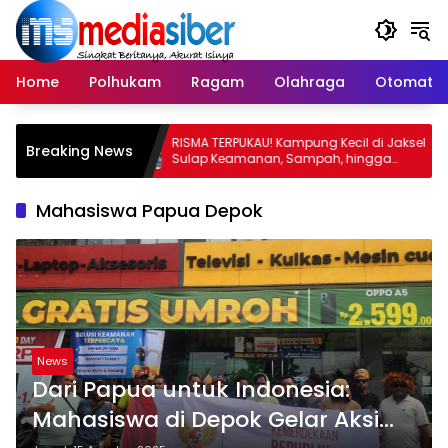
Langsung
ke
konten
Home
Polhukam
Ragam
Olahraga
Otomatif
 Pesan
RISMA TERPUKAU! Kampung Kecil di Jaksel
Breaking News
Terus
Sulap Keamanan, Sampah, hingga
an
Ketahanan Pangan Jadi Satu Sistem
Mahasiswa Papua Depok
News
Dari Papua untuk Indonesia:
Mahasiswa di Depok Gelar Aksi