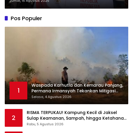
Bagi-Bagi Bendera Merah Putih
Jumat, 15 Agustus 2025
Pos Populer
Waspada Karhutla dan Kemarau Panjang,
1
Permana Irmansyah Tekankan Mitigasi
Berbasis Komunitas
Selasa, 4 Agustus 2026
RISMA TERPUKAU! Kampung Kecil di Jaksel
2
Sulap Keamanan, Sampah, hingga Ketahanan
Pangan Jadi Satu Sistem
Rabu, 5 Agustus 2026