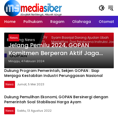
Langsung
ke
konten
Home
Polhukam
Ragam
Olahraga
Otomatif
up 2026 Jadi
Syam Basrijal Dorong Ajudan Ubah
News
Breaking News
agi Generasi
Mentalitas: Dari Pelaksana Instruksi Jadi
Jelang Pemilu 2024, GOPAN
Pencipta Nilai
Komitmen Berperan Aktif Jaga
GOPAN
Kamtibmas Kondusif
Minggu, 4 Februari 2024
Dukung Program Pemerintah, Sekjen GOPAN : Siap
Menjaga Kestabilan Industri Perunggasan Nasional
News
Jumat, 5 Mei 2023
Dukung Pemulihan Ekonomi, GOPAN Bersinergi dengan
Pemerintah Soal Stabilisasi Harga Ayam
News
Sabtu, 13 Agustus 2022