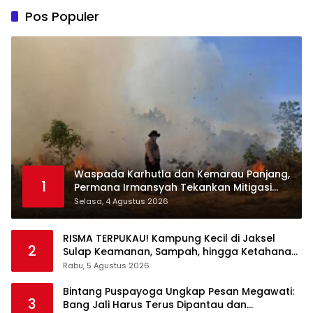
Pos Populer
Waspada Karhutla dan Kemarau Panjang,
1
Permana Irmansyah Tekankan Mitigasi
Berbasis Komunitas
Selasa, 4 Agustus 2026
RISMA TERPUKAU! Kampung Kecil di Jaksel
2
Sulap Keamanan, Sampah, hingga Ketahanan
Pangan Jadi Satu Sistem
Rabu, 5 Agustus 2026
Bintang Puspayoga Ungkap Pesan Megawati:
3
Bang Jali Harus Terus Dipantau dan